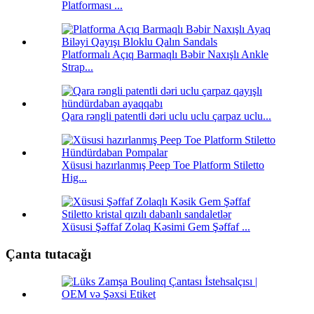
Platforması ...
Platformalı Açıq Barmaqlı Bəbir Naxışlı Ankle
Strap...
Qara rəngli patentli dəri uclu uclu çarpaz uclu...
Xüsusi hazırlanmış Peep Toe Platform Stiletto
Hig...
Xüsusi Şəffaf Zolaq Kəsimi Gem Şəffaf ...
Çanta tutacağı