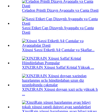
Celadon Printli Dizayn Ayaqqabı və Çanta Dəsti
Şəxsi Etiket Çap Dizaynlı Ayaqqabı və Çanta
Dəsti
Xüsusi Şəxsi Etiketli Ağ Çantalar və Şkaflar...
XINZIRAIN Xüsusi Şəffaf Kristal Yüksək ...
XINZIRAIN Xüsusi dovşan xəzi uclu yüksək h
...
XinziRain xüsusi hazırlanmış ayaq biləyi tokası