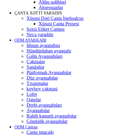
Altlıq qəlibləri
Aksessuarlar
ÇANTA XƏTTİ YARADIN
Xüsusi Dəri Çanta İstehsalçısı
Xüsusi Çanta Prosesi
Şəxsi Etiket Çantası
Necə yaradılır
ODM AYAKKABI
İdman ayaqqabısı
Hündürdaban ayaqqabı
Gəlin Ayaqqabıları
Çəkmələr
Səndəllər
Platformalı Ayaqqabılar
Düz ayaqqabılar
Tıxanmalar
kovboy çəkməsi
Lofer
Qatırlar
Derbi ayaqqabıları
Ayaqqabılar
Rahib kəmərli ayaqqabılar
Gündəlik ayaqqabılar
ODM Çantası
Çanta tutacağı