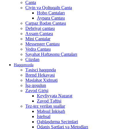
Çanta
Çiyin və Qoltuqaltı Çanta
Hobo Çantaları
Aypara Çantası
Çarpaz Bədən Çantası
Debriyaj çantası
Axşam Çantası
Mini Çantalar
Messenger Çantası
Vedrə Çantası
Səyahət Həftəsonu Çantaları
Cüzdan
Haqqımızda
Təsisçi haqqında
Brend Hekayəsi
Məsləhət Xidməti
İşə qoşulun
Zavod Girişi
Keyfiyyətə Nəzarət
Zavod Təftişi
Tez-tez verilən suallar
Məhsul İnkişafı
İstehsal
Qablaşdırma Seçimləri
Ödəniş Şərtləri və Metodları