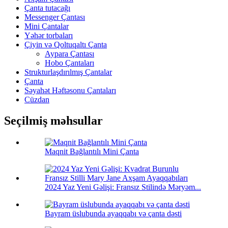
Çanta tutacağı
Messenger Çantası
Mini Çantalar
Yəhər torbaları
Çiyin və Qoltuqaltı Çanta
Aypara Çantası
Hobo Çantaları
Strukturlaşdırılmış Çantalar
Çanta
Səyahət Həftəsonu Çantaları
Cüzdan
Seçilmiş məhsullar
Maqnit Bağlantılı Mini Çanta
2024 Yaz Yeni Gəlişi: Fransız Stilində Məryəm...
Bayram üslubunda ayaqqabı və çanta dəsti