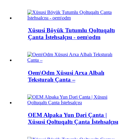
Xüsusi Böyük Tutumlu Qoltuqaltı
Çanta İstehsalçısı - oem\odm
Oem\Odm Xüsusi Arxa Albalı
Teksturalı Çanta –
OEM Alpaka Yun Dəri Çanta |
Xüsusi Qoltuqaltı Çanta İstehsalçısı