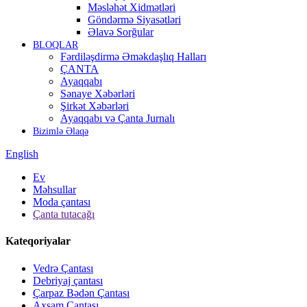
Məsləhət Xidmətləri
Göndərmə Siyasətləri
Əlavə Sorğular
BLOQLAR
Fərdiləşdirmə Əməkdaşlıq Halları
ÇANTA
Ayaqqabı
Sənaye Xəbərləri
Şirkət Xəbərləri
Ayaqqabı və Çanta Jurnalı
Bizimlə Əlaqə
English
Ev
Məhsullar
Moda çantası
Çanta tutacağı
Kateqoriyalar
Vedrə Çantası
Debriyaj çantası
Çarpaz Bədən Çantası
Axşam Çantası