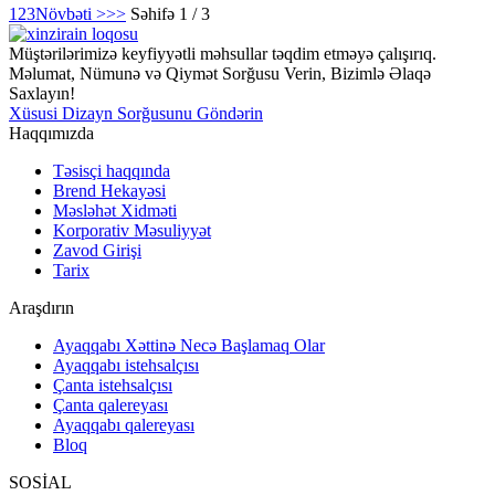
1
2
3
Növbəti >
>>
Səhifə 1 / 3
Müştərilərimizə keyfiyyətli məhsullar təqdim etməyə çalışırıq.
Məlumat, Nümunə və Qiymət Sorğusu Verin, Bizimlə Əlaqə
Saxlayın!
Xüsusi Dizayn Sorğusunu Göndərin
Haqqımızda
Təsisçi haqqında
Brend Hekayəsi
Məsləhət Xidməti
Korporativ Məsuliyyət
Zavod Girişi
Tarix
Araşdırın
Ayaqqabı Xəttinə Necə Başlamaq Olar
Ayaqqabı istehsalçısı
Çanta istehsalçısı
Çanta qalereyası
Ayaqqabı qalereyası
Bloq
SOSİAL