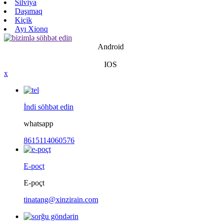
Silviya
Daşımaq
Kiçik
Ayı Xionq
Android
IOS
x
İndi söhbət edin
whatsapp
8615114060576
E-poçt
E-poçt
tinatang@xinzirain.com