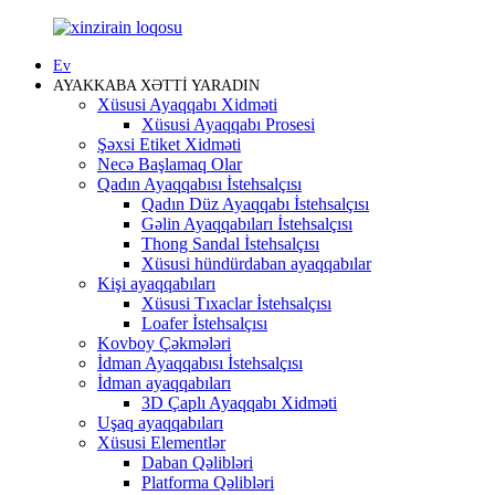
Ev
AYAKKABA XƏTTİ YARADIN
Xüsusi Ayaqqabı Xidməti
Xüsusi Ayaqqabı Prosesi
Şəxsi Etiket Xidməti
Necə Başlamaq Olar
Qadın Ayaqqabısı İstehsalçısı
Qadın Düz Ayaqqabı İstehsalçısı
Gəlin Ayaqqabıları İstehsalçısı
Thong Sandal İstehsalçısı
Xüsusi hündürdaban ayaqqabılar
Kişi ayaqqabıları
Xüsusi Tıxaclar İstehsalçısı
Loafer İstehsalçısı
Kovboy Çəkmələri
İdman Ayaqqabısı İstehsalçısı
İdman ayaqqabıları
3D Çaplı Ayaqqabı Xidməti
Uşaq ayaqqabıları
Xüsusi Elementlər
Daban Qəlibləri
Platforma Qəlibləri