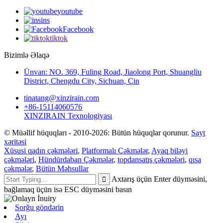
youtube
ins
Facebook
tiktok
Bizimlə Əlaqə
Ünvan: NO. 369, Fuling Road, Jiaolong Port, Shuangliu
District, Chengdu City, Sichuan, Çin
tinatang@xinzirain.com
+86-15114060576
XINZIRAIN Texnologiyası
© Müəllif hüquqları - 2010-2026: Bütün hüquqlar qorunur.
Sayt
xəritəsi
Xüsusi qadın çəkmələri
,
Platformalı Çəkmələr
,
Ayaq biləyi
çəkmələri
,
Hündürdaban Çəkmələr
,
topdansatış çəkmələri
,
qısa
çəkmələr
,
Bütün Məhsullar
Axtarış üçün Enter düyməsini,
bağlamaq üçün isə ESC düyməsini basın
Sorğu göndərin
Ayı