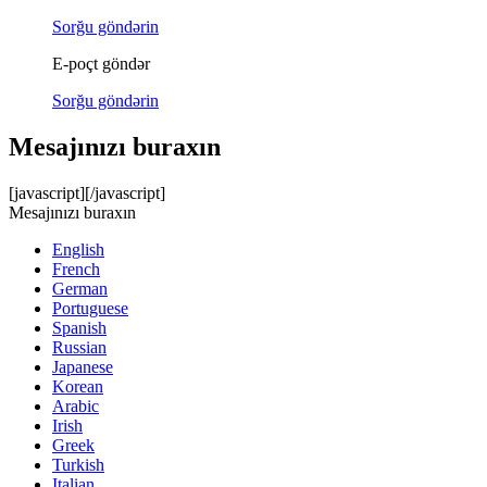
Sorğu göndərin
E-poçt göndər
Sorğu göndərin
Mesajınızı buraxın
[javascript]
[/javascript]
Mesajınızı buraxın
English
French
German
Portuguese
Spanish
Russian
Japanese
Korean
Arabic
Irish
Greek
Turkish
Italian