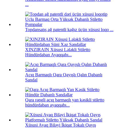
...
Topdansatış ağ patentli kağız üçün xüsusi loqo ...
XINZIRAIN Xüsusi Lələkli Stiletto
Hündürdaban Ayaqqabı...
Açıq Barmaqlı Qara Qayışlı Qalın Dabanlı
Sandal
Qara rəngli açıq barmaqlı yan kəsikli stiletto
hündürdaban ayaqqabı...
Xüsusi Ayaq Biləyi İkiqat Tokalı Qayış