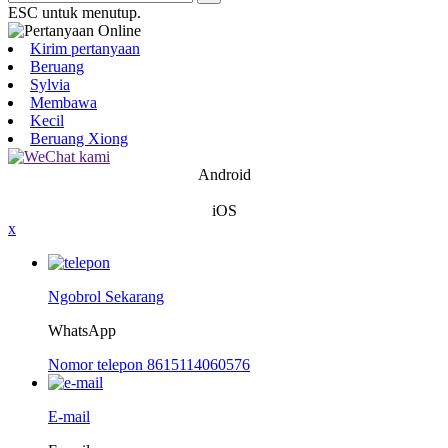
ESC untuk menutup.
Kirim pertanyaan
Beruang
Sylvia
Membawa
Kecil
Beruang Xiong
Android
iOS
x
Ngobrol Sekarang
WhatsApp
Nomor telepon 8615114060576
E-mail