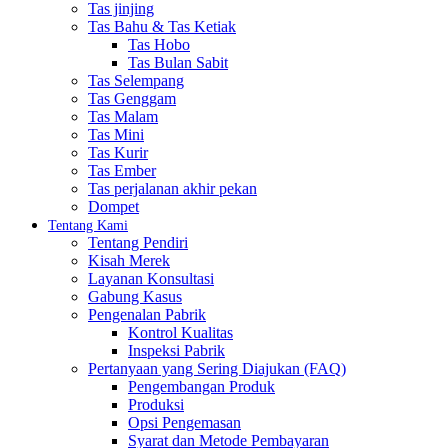
Tas jinjing
Tas Bahu & Tas Ketiak
Tas Hobo
Tas Bulan Sabit
Tas Selempang
Tas Genggam
Tas Malam
Tas Mini
Tas Kurir
Tas Ember
Tas perjalanan akhir pekan
Dompet
Tentang Kami
Tentang Pendiri
Kisah Merek
Layanan Konsultasi
Gabung Kasus
Pengenalan Pabrik
Kontrol Kualitas
Inspeksi Pabrik
Pertanyaan yang Sering Diajukan (FAQ)
Pengembangan Produk
Produksi
Opsi Pengemasan
Syarat dan Metode Pembayaran