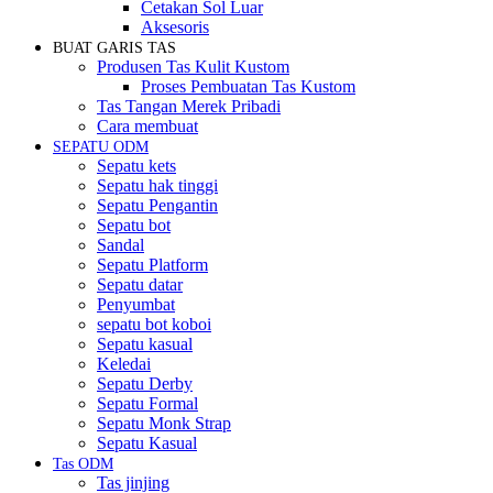
Cetakan Sol Luar
Aksesoris
BUAT GARIS TAS
Produsen Tas Kulit Kustom
Proses Pembuatan Tas Kustom
Tas Tangan Merek Pribadi
Cara membuat
SEPATU ODM
Sepatu kets
Sepatu hak tinggi
Sepatu Pengantin
Sepatu bot
Sandal
Sepatu Platform
Sepatu datar
Penyumbat
sepatu bot koboi
Sepatu kasual
Keledai
Sepatu Derby
Sepatu Formal
Sepatu Monk Strap
Sepatu Kasual
Tas ODM
Tas jinjing