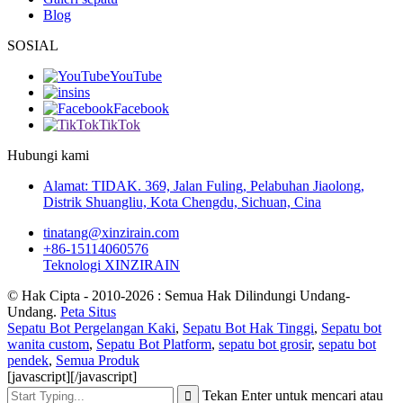
Blog
SOSIAL
YouTube
ins
Facebook
TikTok
Hubungi kami
Alamat: TIDAK. 369, Jalan Fuling, Pelabuhan Jiaolong,
Distrik Shuangliu, Kota Chengdu, Sichuan, Cina
tinatang@xinzirain.com
+86-15114060576
Teknologi XINZIRAIN
© Hak Cipta - 2010-2026 : Semua Hak Dilindungi Undang-
Undang.
Peta Situs
Sepatu Bot Pergelangan Kaki
,
Sepatu Bot Hak Tinggi
,
Sepatu bot
wanita custom
,
Sepatu Bot Platform
,
sepatu bot grosir
,
sepatu bot
pendek
,
Semua Produk
[javascript]
[/javascript]
Tekan Enter untuk mencari atau