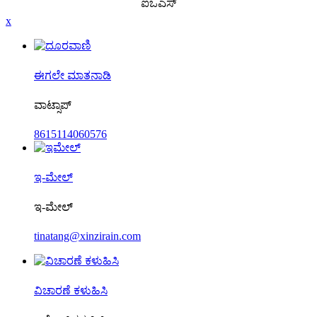
ಐಒಎಸ್
x
ಈಗಲೇ ಮಾತನಾಡಿ
ವಾಟ್ಸಾಪ್
8615114060576
ಇ-ಮೇಲ್
ಇ-ಮೇಲ್
tinatang@xinzirain.com
ವಿಚಾರಣೆ ಕಳುಹಿಸಿ