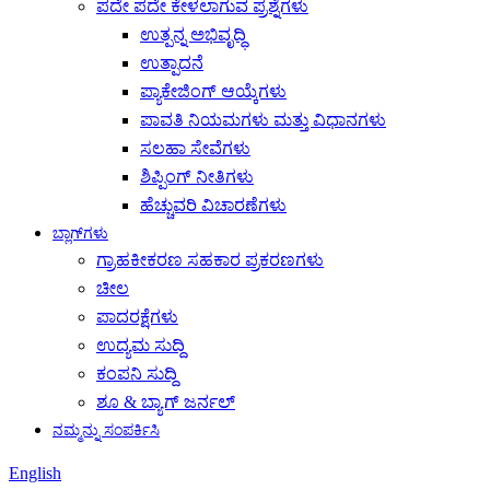
ಪದೇ ಪದೇ ಕೇಳಲಾಗುವ ಪ್ರಶ್ನೆಗಳು
ಉತ್ಪನ್ನ ಅಭಿವೃದ್ಧಿ
ಉತ್ಪಾದನೆ
ಪ್ಯಾಕೇಜಿಂಗ್ ಆಯ್ಕೆಗಳು
ಪಾವತಿ ನಿಯಮಗಳು ಮತ್ತು ವಿಧಾನಗಳು
ಸಲಹಾ ಸೇವೆಗಳು
ಶಿಪ್ಪಿಂಗ್ ನೀತಿಗಳು
ಹೆಚ್ಚುವರಿ ವಿಚಾರಣೆಗಳು
ಬ್ಲಾಗ್‌ಗಳು
ಗ್ರಾಹಕೀಕರಣ ಸಹಕಾರ ಪ್ರಕರಣಗಳು
ಚೀಲ
ಪಾದರಕ್ಷೆಗಳು
ಉದ್ಯಮ ಸುದ್ದಿ
ಕಂಪನಿ ಸುದ್ದಿ
ಶೂ & ಬ್ಯಾಗ್ ಜರ್ನಲ್
ನಮ್ಮನ್ನು ಸಂಪರ್ಕಿಸಿ
English