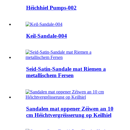
Héichhiel Pumps-002
Keil-Sandale-004
Seid-Satin-Sandale mat Riemen a
metallischem Fersen
Sandalen mat oppener Zéiwen an 10
cm Héichtvergréisserung op Keilhiel