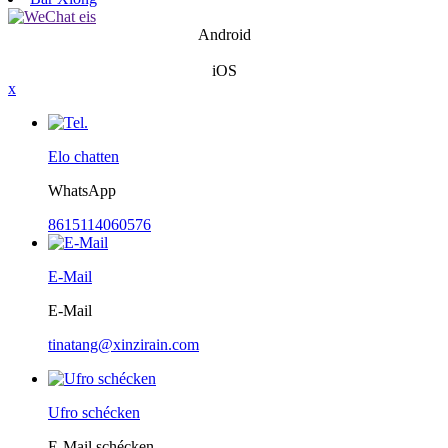
Android
iOS
x
Elo chatten
WhatsApp
8615114060576
E-Mail
E-Mail
tinatang@xinzirain.com
Ufro schécken
E-Mail schécken