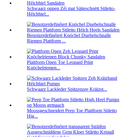
Schwaarz oppen Zéi mat Säiteschnëtt Stiletto-
Héichhiel...
Benotzerdefinéiert Knöchel Duebelschnalle
Riemen Plattform ...
Plattform Open Toe Leopard Print
Knöchelriemen...
Schwaarz Lackleder Spitzenzee Kräizst...
Moossgeschneidert Peep Toe Plattform Stiletto
Hig...