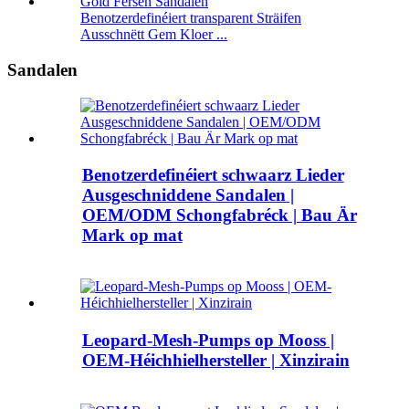
Benotzerdefinéiert transparent Sträifen
Ausschnëtt Gem Kloer ...
Sandalen
Benotzerdefinéiert schwaarz Lieder
Ausgeschniddene Sandalen |
OEM/ODM Schongfabréck | Bau Är
Mark op mat
Leopard-Mesh-Pumps op Mooss |
OEM-Héichhielhersteller | Xinzirain