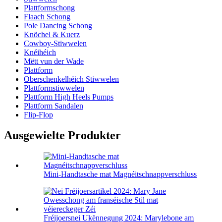
Plattformschong
Flaach Schong
Pole Dancing Schong
Knöchel & Kuerz
Cowboy-Stiwwelen
Knéihéich
Mëtt vun der Wade
Plattform
Oberschenkelhéich Stiwwelen
Plattformstiwwelen
Plattform High Heels Pumps
Plattform Sandalen
Flip-Flop
Ausgewielte Produkter
Mini-Handtasche mat Magnéitschnappverschluss
Fréijoersnei Ukënnegung 2024: Marylebone am