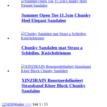
Summer Open Toe 11.5cm Chunky
Heel Elegant Sandalen
Chunky Sandalen mat Strass a
Schleifen, Knöchelriemen
XINZIRAIN Benotzerdefinéiert
Strassband Kloer Block Chunky
Sandalen
1
2
3
4
5
6
Weider >
>>
Säit 1 / 15