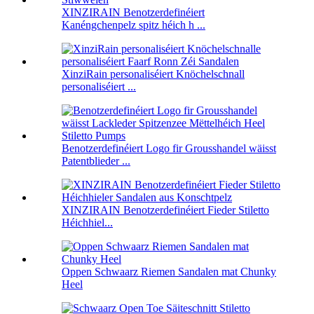
XINZIRAIN Benotzerdefinéiert
Kanéngchenpelz spitz héich h ...
XinziRain personaliséiert Knöchelschnall
personaliséiert ...
Benotzerdefinéiert Logo fir Grousshandel wäisst
Patentblieder ...
XINZIRAIN Benotzerdefinéiert Fieder Stiletto
Héichhiel...
Oppen Schwaarz Riemen Sandalen mat Chunky
Heel