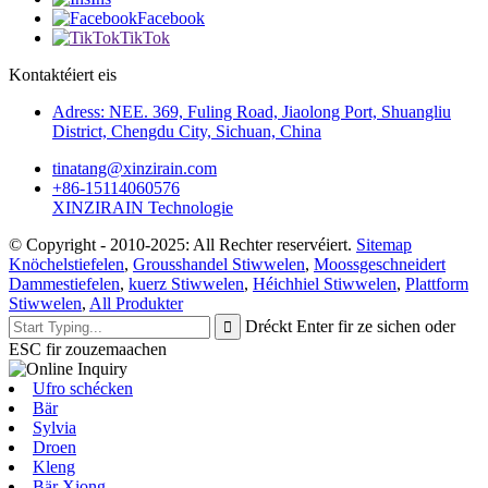
Facebook
TikTok
Kontaktéiert eis
Adress: NEE. 369, Fuling Road, Jiaolong Port, Shuangliu
District, Chengdu City, Sichuan, China
tinatang@xinzirain.com
+86-15114060576
XINZIRAIN Technologie
© Copyright - 2010-2025: All Rechter reservéiert.
Sitemap
Knöchelstiefelen
,
Grousshandel Stiwwelen
,
Moossgeschneidert
Dammestiefelen
,
kuerz Stiwwelen
,
Héichhiel Stiwwelen
,
Plattform
Stiwwelen
,
All Produkter
Dréckt Enter fir ze sichen oder
ESC fir zouzemaachen
Ufro schécken
Bär
Sylvia
Droen
Kleng
Bär Xiong