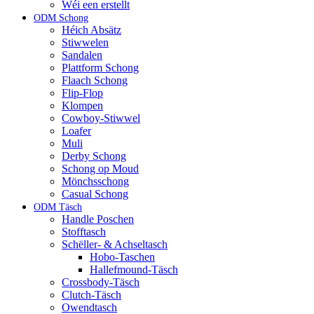
Wéi een erstellt
ODM Schong
Héich Absätz
Stiwwelen
Sandalen
Plattform Schong
Flaach Schong
Flip-Flop
Klompen
Cowboy-Stiwwel
Loafer
Muli
Derby Schong
Schong op Moud
Mönchsschong
Casual Schong
ODM Täsch
Handle Poschen
Stofftasch
Schëller- & Achseltasch
Hobo-Taschen
Hallefmound-Täsch
Crossbody-Täsch
Clutch-Täsch
Owendtasch