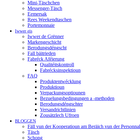
Mini-Täschchen
Messenger-Täsch
Eemersak
Rees Weekendtaschen
Portemonnaie
Iwwer eis
Iwwer de Grënner
Markengeschicht
Berodungsdéngscht
Fall bäitrieden
Fabréck Aféierung
Qualitéitskontroll
Fabrécksinspektioun
FAQ
Produktentwécklung
Produktioun
Verpackungsoptiounen
Bezuelungsbedingungen a -methoden
Berodungsdéngschter
Versandrichtlinien
Zousätzlech Ufroen
BLOGGEN
Fäll vun der Kooperatioun am Beräich vun der Personnal
Täsch
Schong