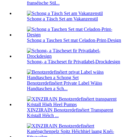
franséische Stil...
Schong a Täsch Set am Vakanzenstil
Schong a Taschen Set mat Celadon-Print-Design
Schong- a Täscheset fir Privatlabel-Drockdesign
Benotzerdefinéiert Private Label Wäiss
Handtaschen a Sch...
XINZIRAIN Benotzerdefinéiert Transparent
Kristall Héich ...