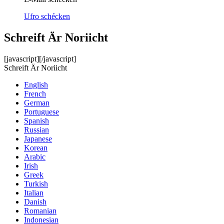
Ufro schécken
Schreift Är Noriicht
[javascript]
[/javascript]
Schreift Är Noriicht
English
French
German
Portuguese
Spanish
Russian
Japanese
Korean
Arabic
Irish
Greek
Turkish
Italian
Danish
Romanian
Indonesian