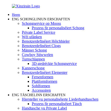
Heem
ENG SCHONGLINIUN ERSCHAFTEN
Schongservice op Mooss
Prozess fir personaliséiert Schong
Private Label Service
Wéi ufänken
Benotzerdefinéiert Héichhieler
Benotzerdefinéiert Clogs
Männer Schong
Cowboy Stiwwelen
Turnschlappen
3D-gedréckte Schongservice
Kannerschong
Benotzerdefinéiert Elementer
Fersenformen
Plattformformen
Sohlformen
Accessoiren
ENG TÄSCHELINN ERSCHAFFEN
Hiersteller vu personaliséierte Liederhandtaschen
Prozess fir personaliséiert Täsch
Handtasche vu Private Label