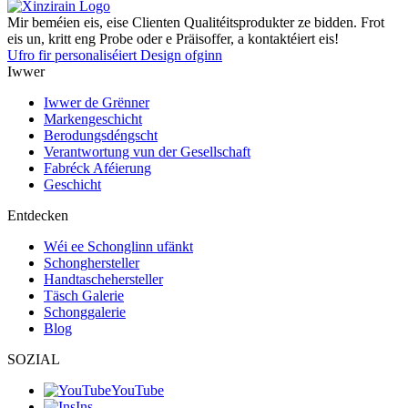
Mir beméien eis, eise Clienten Qualitéitsprodukter ze bidden. Frot
eis un, kritt eng Probe oder e Präisoffer, a kontaktéiert eis!
Ufro fir personaliséiert Design ofginn
Iwwer
Iwwer de Grënner
Markengeschicht
Berodungsdéngscht
Verantwortung vun der Gesellschaft
Fabréck Aféierung
Geschicht
Entdecken
Wéi ee Schonglinn ufänkt
Schonghersteller
Handtaschehersteller
Täsch Galerie
Schonggalerie
Blog
SOZIAL
YouTube
Ins