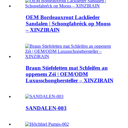
OEM Bordeauxrout Lacklieder
Sandalen | Schongfabréck op Mooss
– XINZIRAIN
Braun Stiefeletten mat Schleifen an
oppenem Zéi | OEM/ODM
Luxusschonghersteller – XINZIRAIN
SANDALEN-003