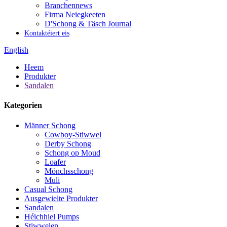
Branchennews
Firma Neiegkeeten
D'Schong & Täsch Journal
Kontaktéiert eis
English
Heem
Produkter
Sandalen
Kategorien
Männer Schong
Cowboy-Stiwwel
Derby Schong
Schong op Moud
Loafer
Mönchsschong
Muli
Casual Schong
Ausgewielte Produkter
Sandalen
Héichhiel Pumps
Stiwwelen