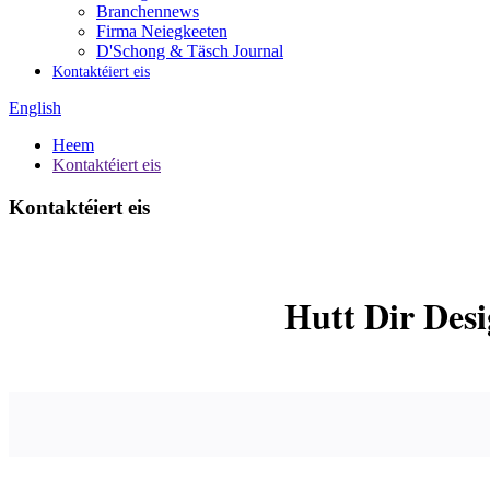
Branchennews
Firma Neiegkeeten
D'Schong & Täsch Journal
Kontaktéiert eis
English
Heem
Kontaktéiert eis
Kontaktéiert eis
Hutt Dir Desi