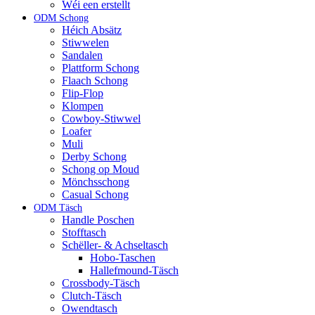
Wéi een erstellt
ODM Schong
Héich Absätz
Stiwwelen
Sandalen
Plattform Schong
Flaach Schong
Flip-Flop
Klompen
Cowboy-Stiwwel
Loafer
Muli
Derby Schong
Schong op Moud
Mönchsschong
Casual Schong
ODM Täsch
Handle Poschen
Stofftasch
Schëller- & Achseltasch
Hobo-Taschen
Hallefmound-Täsch
Crossbody-Täsch
Clutch-Täsch
Owendtasch