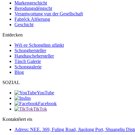
Markengeschicht
Berodungsdéngscht
Verantwortung vun der Gesellschaft
Fabréck Aféierung
Geschicht
Entdecken
Wéi ee Schonglinn ufänkt
Schonghersteller
Handtaschehersteller
Täsch Galerie
Schonggalerie
Blog
SOZIAL
YouTube
Ins
Facebook
TikTok
Kontaktéiert eis
Adress: NEE. 369, Fuling Road, Jiaolong Port, Shuangliu Dist