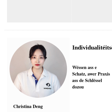
Individualitéit
Wëssen ass e
Schatz, awer Praxis
ass de Schlëssel
dozou
Christina Deng