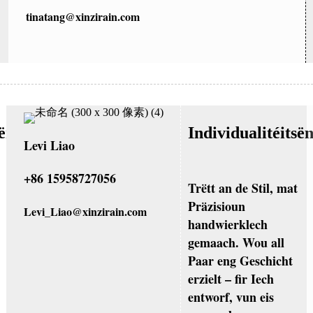
tinatang@xinzirain.com
sënnerschrëft
Individualitéitsë
Levi Liao
+86 15958727056
Trëtt an de Stil, mat
Präzisioun
Levi_Liao@xinzirain.com
handwierklech
gemaach. Wou all
Paar eng Geschicht
erzielt – fir Iech
entworf, vun eis