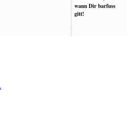
wann Dir barfuss
gitt!