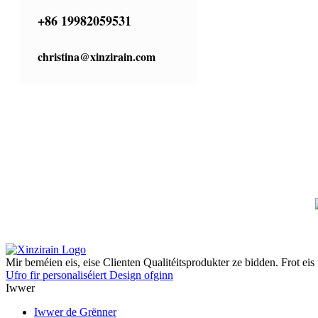
+86 19982059531
christina@xinzirain.com
Mir beméien eis, eise Clienten Qualitéitsprodukter ze bidden. Frot eis u
Ufro fir personaliséiert Design ofginn
Iwwer
Iwwer de Grënner