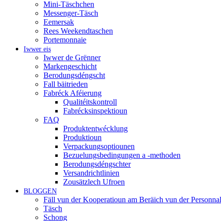
Mini-Täschchen
Messenger-Täsch
Eemersak
Rees Weekendtaschen
Portemonnaie
Iwwer eis
Iwwer de Grënner
Markengeschicht
Berodungsdéngscht
Fall bäitrieden
Fabréck Aféierung
Qualitéitskontroll
Fabrécksinspektioun
FAQ
Produktentwécklung
Produktioun
Verpackungsoptiounen
Bezuelungsbedingungen a -methoden
Berodungsdéngschter
Versandrichtlinien
Zousätzlech Ufroen
BLOGGEN
Fäll vun der Kooperatioun am Beräich vun der Personnal
Täsch
Schong