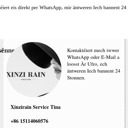
éiert eis direkt per WhatsApp, mir äntweren Iech bannent 24
tsënnerschrëft
Kontaktéiert mech iwwer
WhatsApp oder E-Mail a
loosst Är Ufro, ech
äntweren Iech bannent 24
Stonnen.
Xinzirain Service Tina
+86 15114060576