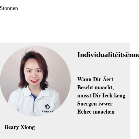
 Stonnen
Individualitéitsënn
Wann Dir Äert
Bescht maacht,
musst Dir Iech keng
Suergen iwwer
Echec maachen
Beary Xiong