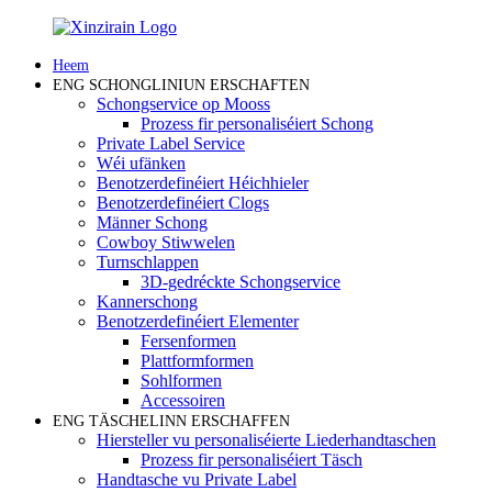
Heem
ENG SCHONGLINIUN ERSCHAFTEN
Schongservice op Mooss
Prozess fir personaliséiert Schong
Private Label Service
Wéi ufänken
Benotzerdefinéiert Héichhieler
Benotzerdefinéiert Clogs
Männer Schong
Cowboy Stiwwelen
Turnschlappen
3D-gedréckte Schongservice
Kannerschong
Benotzerdefinéiert Elementer
Fersenformen
Plattformformen
Sohlformen
Accessoiren
ENG TÄSCHELINN ERSCHAFFEN
Hiersteller vu personaliséierte Liederhandtaschen
Prozess fir personaliséiert Täsch
Handtasche vu Private Label