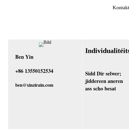
Kontakt
Individualitéi
Ben Yin
+86 13550152534
Sidd Dir selwer;
jiddereen aneren
b
en@xinzirain.com
ass scho besat