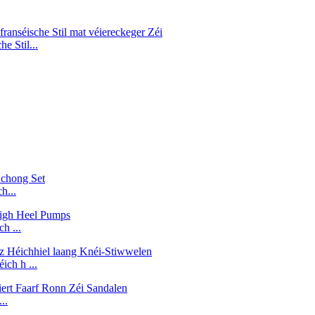
e Stil...
h...
h ...
ch h ...
..