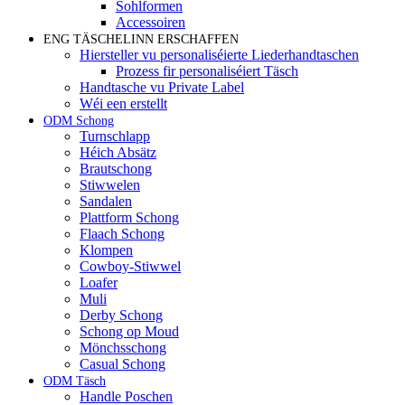
Sohlformen
Accessoiren
ENG TÄSCHELINN ERSCHAFFEN
Hiersteller vu personaliséierte Liederhandtaschen
Prozess fir personaliséiert Täsch
Handtasche vu Private Label
Wéi een erstellt
ODM Schong
Turnschlapp
Héich Absätz
Brautschong
Stiwwelen
Sandalen
Plattform Schong
Flaach Schong
Klompen
Cowboy-Stiwwel
Loafer
Muli
Derby Schong
Schong op Moud
Mönchsschong
Casual Schong
ODM Täsch
Handle Poschen