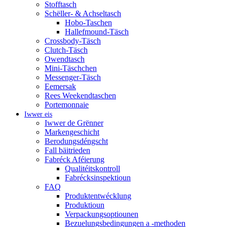
Stofftasch
Schëller- & Achseltasch
Hobo-Taschen
Hallefmound-Täsch
Crossbody-Täsch
Clutch-Täsch
Owendtasch
Mini-Täschchen
Messenger-Täsch
Eemersak
Rees Weekendtaschen
Portemonnaie
Iwwer eis
Iwwer de Grënner
Markengeschicht
Berodungsdéngscht
Fall bäitrieden
Fabréck Aféierung
Qualitéitskontroll
Fabrécksinspektioun
FAQ
Produktentwécklung
Produktioun
Verpackungsoptiounen
Bezuelungsbedingungen a -methoden