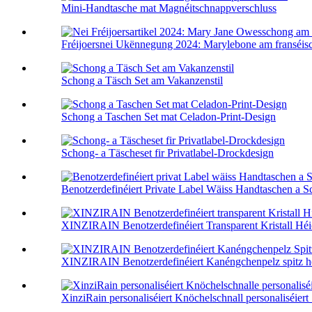
Mini-Handtasche mat Magnéitschnappverschluss
Fréijoersnei Ukënnegung 2024: Marylebone am franséisch
Schong a Täsch Set am Vakanzenstil
Schong a Taschen Set mat Celadon-Print-Design
Schong- a Täscheset fir Privatlabel-Drockdesign
Benotzerdefinéiert Private Label Wäiss Handtaschen a Sc
XINZIRAIN Benotzerdefinéiert Transparent Kristall Héic
XINZIRAIN Benotzerdefinéiert Kanéngchenpelz spitz héi
XinziRain personaliséiert Knöchelschnall personaliséiert .