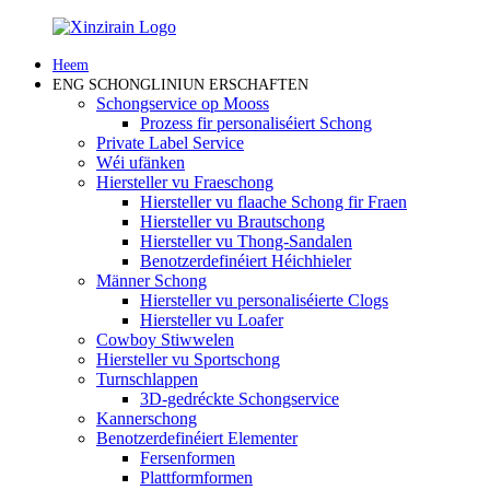
Heem
ENG SCHONGLINIUN ERSCHAFTEN
Schongservice op Mooss
Prozess fir personaliséiert Schong
Private Label Service
Wéi ufänken
Hiersteller vu Fraeschong
Hiersteller vu flaache Schong fir Fraen
Hiersteller vu Brautschong
Hiersteller vu Thong-Sandalen
Benotzerdefinéiert Héichhieler
Männer Schong
Hiersteller vu personaliséierte Clogs
Hiersteller vu Loafer
Cowboy Stiwwelen
Hiersteller vu Sportschong
Turnschlappen
3D-gedréckte Schongservice
Kannerschong
Benotzerdefinéiert Elementer
Fersenformen
Plattformformen