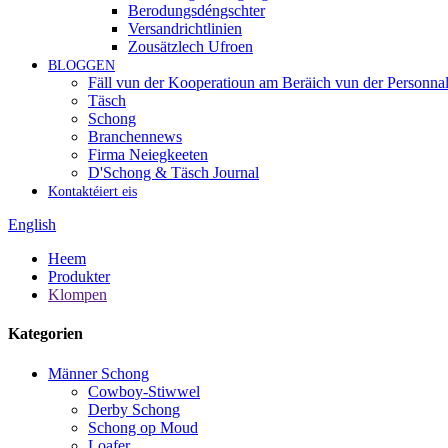
Berodungsdéngschter
Versandrichtlinien
Zousätzlech Ufroen
BLOGGEN
Fäll vun der Kooperatioun am Beräich vun der Personnal
Täsch
Schong
Branchennews
Firma Neiegkeeten
D'Schong & Täsch Journal
Kontaktéiert eis
English
Heem
Produkter
Klompen
Kategorien
Männer Schong
Cowboy-Stiwwel
Derby Schong
Schong op Moud
Loafer