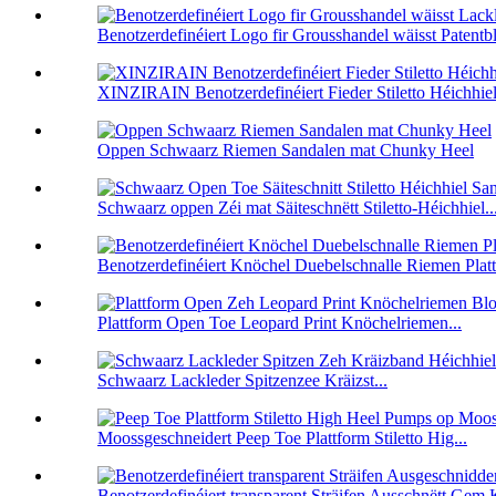
Benotzerdefinéiert Logo fir Grousshandel wäisst Patentbli
XINZIRAIN Benotzerdefinéiert Fieder Stiletto Héichhiel.
Oppen Schwaarz Riemen Sandalen mat Chunky Heel
Schwaarz oppen Zéi mat Säiteschnëtt Stiletto-Héichhiel..
Benotzerdefinéiert Knöchel Duebelschnalle Riemen Platt
Plattform Open Toe Leopard Print Knöchelriemen...
Schwaarz Lackleder Spitzenzee Kräizst...
Moossgeschneidert Peep Toe Plattform Stiletto Hig...
Benotzerdefinéiert transparent Sträifen Ausschnëtt Gem K