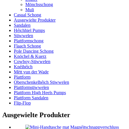
Mönchsschong
Muli
Casual Schong
Ausgewielte Produkter
Sandalen
Héichhiel Pumps
Stiwwelen
Plattformschong
Flaach Schong
Pole Dancing Schong
Knöchel & Kuerz
Cowboy-Stiwwelen
Knéihéich
Mëtt vun der Wade
Plattform
Oberschenkelhéich Stiwwelen
Plattformstiwwelen
Plattform High Heels Pumps
Plattform Sandalen
Flip-Flop
Ausgewielte Produkter