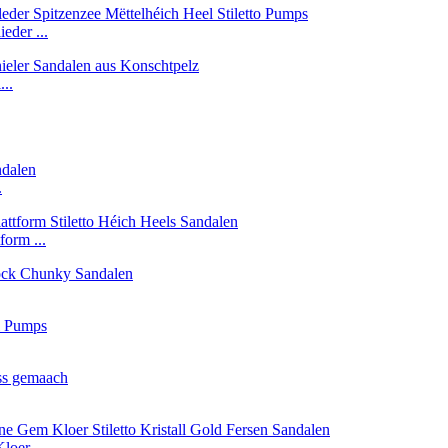
eder ...
..
.
form ...
loer ...