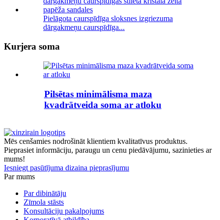
Pielāgota caurspīdīga sloksnes izgriezuma
dārgakmeņu caurspīdīga...
Kurjera soma
Pilsētas minimālisma maza
kvadrātveida soma ar atloku
Mēs cenšamies nodrošināt klientiem kvalitatīvus produktus.
Pieprasiet informāciju, paraugu un cenu piedāvājumu, sazinieties ar
mums!
Iesniegt pasūtījuma dizaina pieprasījumu
Par mums
Par dibinātāju
Zīmola stāsts
Konsultāciju pakalpojums
Korporatīvā atbildība