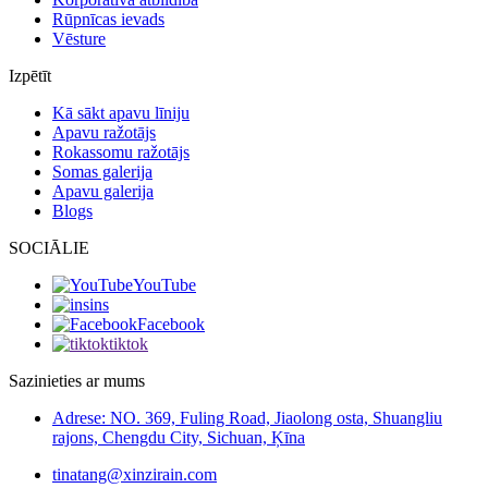
Rūpnīcas ievads
Vēsture
Izpētīt
Kā sākt apavu līniju
Apavu ražotājs
Rokassomu ražotājs
Somas galerija
Apavu galerija
Blogs
SOCIĀLIE
YouTube
ins
Facebook
tiktok
Sazinieties ar mums
Adrese: NO. 369, Fuling Road, Jiaolong osta, Shuangliu
rajons, Chengdu City, Sichuan, Ķīna
tinatang@xinzirain.com