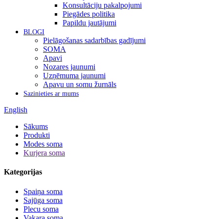
Konsultāciju pakalpojumi
Piegādes politika
Papildu jautājumi
BLOGI
Pielāgošanas sadarbības gadījumi
SOMA
Apavi
Nozares jaunumi
Uzņēmuma jaunumi
Apavu un somu žurnāls
Sazinieties ar mums
English
Sākums
Produkti
Modes soma
Kurjera soma
Kategorijas
Spaiņa soma
Sajūga soma
Plecu soma
Vakara soma