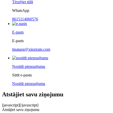
Tērzējiet tūlīt
WhatsApp
8615114060576
E-pasts
E-pasts
tinatang@xinzirain.com
Nosūtīt pieprasījumu
Sūtīt e-pastu
Nosūtīt pieprasījumu
Atstājiet savu ziņojumu
[javascript]
[/javascript]
Atstājiet savu ziņojumu