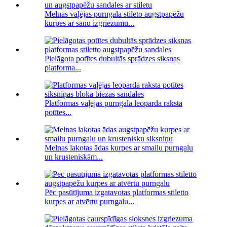
Melnas vaļējas purngala stileto augstpapēžu
kurpes ar sānu izgriezumu...
Pielāgota potītes dubultās sprādzes siksnas
platforma...
Platformas vaļējas purngala leoparda raksta
potītes...
Melnas lakotas ādas kurpes ar smailu purngalu
un krusteniskām...
Pēc pasūtījuma izgatavotas platformas stiletto
kurpes ar atvērtu purngalu...