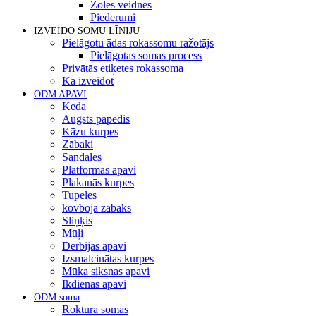
Zoles veidnes
Piederumi
IZVEIDO SOMU LĪNIJU
Pielāgotu ādas rokassomu ražotājs
Pielāgotas somas process
Privātās etiķetes rokassoma
Kā izveidot
ODM APAVI
Keda
Augsts papēdis
Kāzu kurpes
Zābaki
Sandales
Platformas apavi
Plakanās kurpes
Tupeles
kovboja zābaks
Sliņķis
Mūļi
Derbijas apavi
Izsmalcinātas kurpes
Mūka siksnas apavi
Ikdienas apavi
ODM soma
Roktura somas