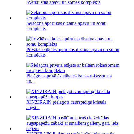
Svētku stila apavu un somas komplekts
Seladona apdrukas dizaina apavu un somu
komplekts
Privātās etiķetes apdrukas dizaina apavu un somu
komplekts
Pielāgotas privātās etiķetes baltas rokassomas
un...
XINZIRAIN pielāgots caurspīdīgs kristāla
augst...
XINZIRAIN Pielāgota truša kažokādas smaila,