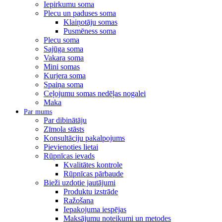
Iepirkumu soma
Plecu un paduses soma
Klaiņotāju somas
Pusmēness soma
Plecu soma
Sajūga soma
Vakara soma
Mini somas
Kurjera soma
Spaiņa soma
Ceļojumu somas nedēļas nogalei
Maka
Par mums
Par dibinātāju
Zīmola stāsts
Konsultāciju pakalpojums
Pievienoties lietai
Rūpnīcas ievads
Kvalitātes kontrole
Rūpnīcas pārbaude
Bieži uzdotie jautājumi
Produktu izstrāde
Ražošana
Iepakojuma iespējas
Maksājumu noteikumi un metodes