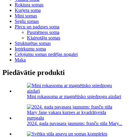
Roktura somas
Kurjera soma
Mini somas
Seglu somas
Plecu un paduses soma
Pusmēness soma
Klaiņotāju somas
Strukturētas somas
Iepirkumu soma
Ceļojumu somas nedēļas nogalei
Maka
Piedāvātie produkti
Mini rokassoma ar magnētisko spiedpogu aizdari
2024. gada pavasara jaunums: franču stila Mary...