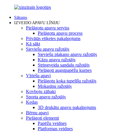
Sākums
IZVEIDO APAVU LĪNIJU
Pielāgotu apavu serviss
Pielāgotu apavu process
Privātās etiķetes pakalpojums
Kā sākt
Sieviešu apavu ražotājs
Sieviešu plakano apavu ražotājs
Kāzu apavu ražotājs
Stringveida sandalu ražotājs
Pielāgoti augstpapēžu kurpes
Vīriešu apavi
Pielāgotu koka tupelīšu ražotājs
Mokasīnu ražotājs
Kovboju zābaki
Sporta apavu ražotājs
Kedas
3D drukātu apavu pakalpojums
Bērnu apavi
Pielāgoti elementi
Papēžu veidnes
Platformas veidnes