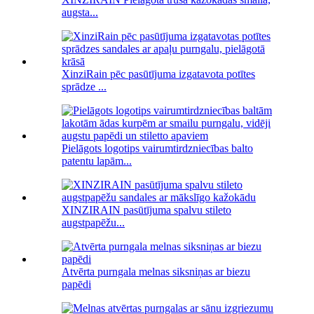
augsta...
XinziRain pēc pasūtījuma izgatavota potītes
sprādze ...
Pielāgots logotips vairumtirdzniecības balto
patentu lapām...
XINZIRAIN pasūtījuma spalvu stileto
augstpapēžu...
Atvērta purngala melnas siksniņas ar biezu
papēdi