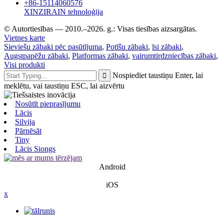
+86-15114060576
XINZIRAIN tehnoloģija
© Autortiesības — 2010.–2026. g.: Visas tiesības aizsargātas.
Vietnes karte
Sieviešu zābaki pēc pasūtījuma
,
Potīšu zābaki
,
īsi zābaki
,
Augstpapēžu zābaki
,
Platformas zābaki
,
vairumtirdzniecības zābaki
,
Visi produkti
Nospiediet taustiņu Enter, lai
meklētu, vai taustiņu ESC, lai aizvērtu
Nosūtīt pieprasījumu
Lācis
Silvija
Pārnēsāt
Tiny
Lācis Siongs
Android
iOS
x