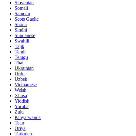
Slovenian
Somali
Samoan
Scots Gaelic
Shona
Sindhi
Sundanese
Swahili
Tajik
Tamil
Telugu
Thai
Ukrainian
Urdu
Uzbek
Vietnamese
Welsh
Xhosa
Yiddish
Yoruba
Zulu
Kinyarwanda
Tatar
Oriya
Turkmen