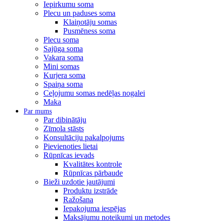
Iepirkumu soma
Plecu un paduses soma
Klaiņotāju somas
Pusmēness soma
Plecu soma
Sajūga soma
Vakara soma
Mini somas
Kurjera soma
Spaiņa soma
Ceļojumu somas nedēļas nogalei
Maka
Par mums
Par dibinātāju
Zīmola stāsts
Konsultāciju pakalpojums
Pievienoties lietai
Rūpnīcas ievads
Kvalitātes kontrole
Rūpnīcas pārbaude
Bieži uzdotie jautājumi
Produktu izstrāde
Ražošana
Iepakojuma iespējas
Maksājumu noteikumi un metodes