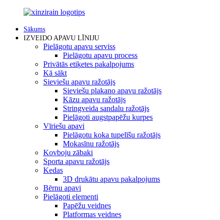
Sākums
IZVEIDO APAVU LĪNIJU
Pielāgotu apavu serviss
Pielāgotu apavu process
Privātās etiķetes pakalpojums
Kā sākt
Sieviešu apavu ražotājs
Sieviešu plakano apavu ražotājs
Kāzu apavu ražotājs
Stringveida sandalu ražotājs
Pielāgoti augstpapēžu kurpes
Vīriešu apavi
Pielāgotu koka tupelīšu ražotājs
Mokasīnu ražotājs
Kovboju zābaki
Sporta apavu ražotājs
Kedas
3D drukātu apavu pakalpojums
Bērnu apavi
Pielāgoti elementi
Papēžu veidnes
Platformas veidnes