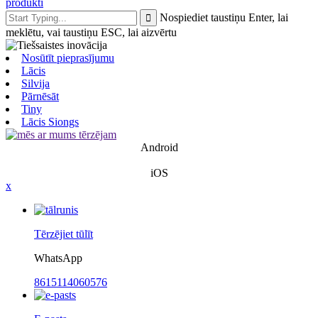
produkti
Nospiediet taustiņu Enter, lai
meklētu, vai taustiņu ESC, lai aizvērtu
Nosūtīt pieprasījumu
Lācis
Silvija
Pārnēsāt
Tiny
Lācis Siongs
Android
iOS
x
Tērzējiet tūlīt
WhatsApp
8615114060576