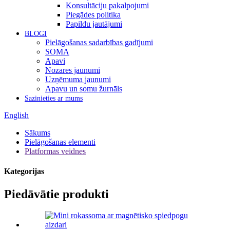
Konsultāciju pakalpojumi
Piegādes politika
Papildu jautājumi
BLOGI
Pielāgošanas sadarbības gadījumi
SOMA
Apavi
Nozares jaunumi
Uzņēmuma jaunumi
Apavu un somu žurnāls
Sazinieties ar mums
English
Sākums
Pielāgošanas elementi
Platformas veidnes
Kategorijas
Piedāvātie produkti