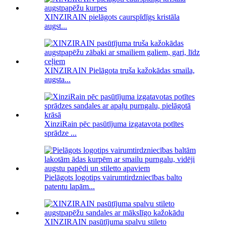
XINZIRAIN pielāgots caurspīdīgs kristāla
augst...
XINZIRAIN Pielāgota truša kažokādas smaila,
augsta...
XinziRain pēc pasūtījuma izgatavota potītes
sprādze ...
Pielāgots logotips vairumtirdzniecības balto
patentu lapām...
XINZIRAIN pasūtījuma spalvu stileto