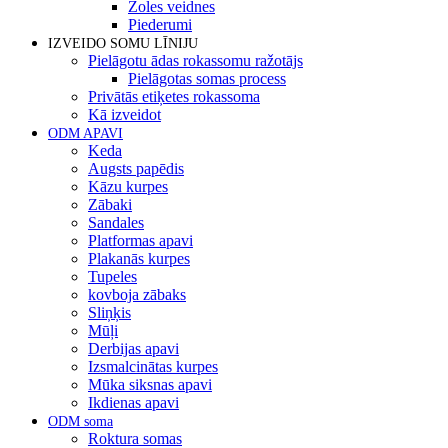
Zoles veidnes
Piederumi
IZVEIDO SOMU LĪNIJU
Pielāgotu ādas rokassomu ražotājs
Pielāgotas somas process
Privātās etiķetes rokassoma
Kā izveidot
ODM APAVI
Keda
Augsts papēdis
Kāzu kurpes
Zābaki
Sandales
Platformas apavi
Plakanās kurpes
Tupeles
kovboja zābaks
Sliņķis
Mūļi
Derbijas apavi
Izsmalcinātas kurpes
Mūka siksnas apavi
Ikdienas apavi
ODM soma
Roktura somas