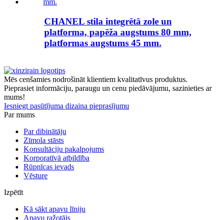
CHANEL stila integrētā zole un
platforma, papēža augstums 80 mm,
platformas augstums 45 mm.
Mēs cenšamies nodrošināt klientiem kvalitatīvus produktus.
Pieprasiet informāciju, paraugu un cenu piedāvājumu, sazinieties ar
mums!
Iesniegt pasūtījuma dizaina pieprasījumu
Par mums
Par dibinātāju
Zīmola stāsts
Konsultāciju pakalpojums
Korporatīvā atbildība
Rūpnīcas ievads
Vēsture
Izpētīt
Kā sākt apavu līniju
Apavu ražotājs