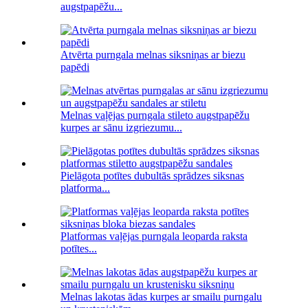
augstpapēžu...
Atvērta purngala melnas siksniņas ar biezu
papēdi
Melnas vaļējas purngala stileto augstpapēžu
kurpes ar sānu izgriezumu...
Pielāgota potītes dubultās sprādzes siksnas
platforma...
Platformas vaļējas purngala leoparda raksta
potītes...
Melnas lakotas ādas kurpes ar smailu purngalu