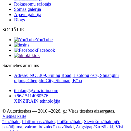
Rokassomu ražotājs
Somas galerija
Apavu galerija
Blogs
SOCIĀLIE
YouTube
ins
Facebook
tiktok
Sazinieties ar mums
Adrese: NO. 369, Fuling Road, Jiaolong osta, Shuangliu
rajons, Chengdu City, Sichuan, Ķīna
tinatang@xinzirain.com
+86-15114060576
XINZIRAIN tehnoloģija
© Autortiesības — 2010.–2026. g.: Visas tiesības aizsargātas.
Vietnes karte
īsi zābaki
,
Platformas zābaki
,
Potīšu zābaki
,
Sieviešu zābaki pēc
pasūtījuma
,
vairumtirdzniecības zābaki
,
Augstpapēžu zābaki
,
Visi