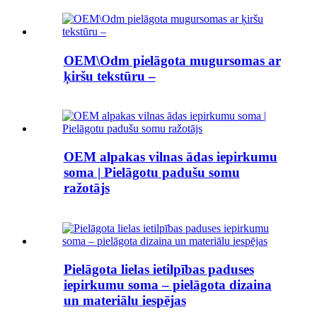
OEM\Odm pielāgota mugursomas ar
ķiršu tekstūru –
OEM alpakas vilnas ādas iepirkumu
soma | Pielāgotu padušu somu
ražotājs
Pielāgota lielas ietilpības paduses
iepirkumu soma – pielāgota dizaina
un materiālu iespējas