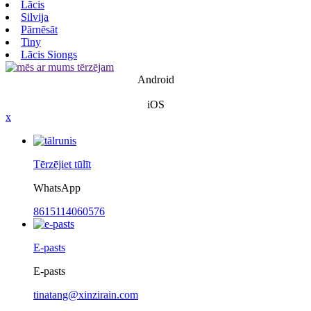
Lācis
Silvija
Pārnēsāt
Tiny
Lācis Siongs
Android
iOS
x
Tērzējiet tūlīt
WhatsApp
8615114060576
E-pasts
E-pasts
tinatang@xinzirain.com