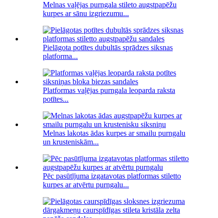
Melnas vaļējas purngala stileto augstpapēžu
kurpes ar sānu izgriezumu...
Pielāgota potītes dubultās sprādzes siksnas
platforma...
Platformas vaļējas purngala leoparda raksta
potītes...
Melnas lakotas ādas kurpes ar smailu purngalu
un krusteniskām...
Pēc pasūtījuma izgatavotas platformas stiletto
kurpes ar atvērtu purngalu...