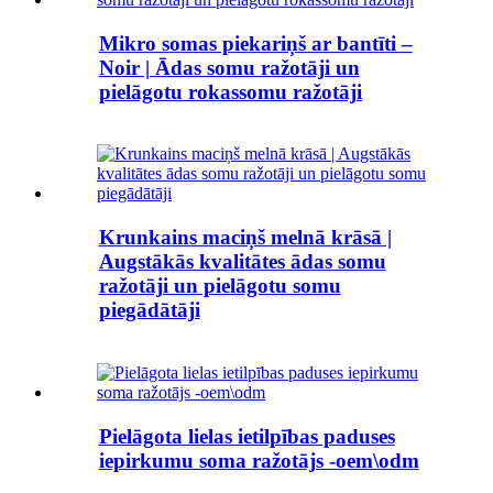
Mikro somas piekariņš ar bantīti –
Noir | Ādas somu ražotāji un
pielāgotu rokassomu ražotāji
Krunkains maciņš melnā krāsā |
Augstākās kvalitātes ādas somu
ražotāji un pielāgotu somu
piegādātāji
Pielāgota lielas ietilpības paduses
iepirkumu soma ražotājs -oem\odm