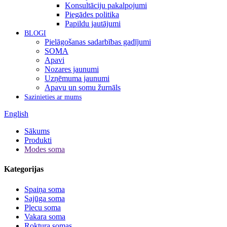
Konsultāciju pakalpojumi
Piegādes politika
Papildu jautājumi
BLOGI
Pielāgošanas sadarbības gadījumi
SOMA
Apavi
Nozares jaunumi
Uzņēmuma jaunumi
Apavu un somu žurnāls
Sazinieties ar mums
English
Sākums
Produkti
Modes soma
Kategorijas
Spaiņa soma
Sajūga soma
Plecu soma
Vakara soma
Roktura somas