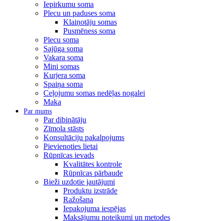
Iepirkumu soma
Plecu un paduses soma
Klaiņotāju somas
Pusmēness soma
Plecu soma
Sajūga soma
Vakara soma
Mini somas
Kurjera soma
Spaiņa soma
Ceļojumu somas nedēļas nogalei
Maka
Par mums
Par dibinātāju
Zīmola stāsts
Konsultāciju pakalpojums
Pievienoties lietai
Rūpnīcas ievads
Kvalitātes kontrole
Rūpnīcas pārbaude
Bieži uzdotie jautājumi
Produktu izstrāde
Ražošana
Iepakojuma iespējas
Maksājumu noteikumi un metodes