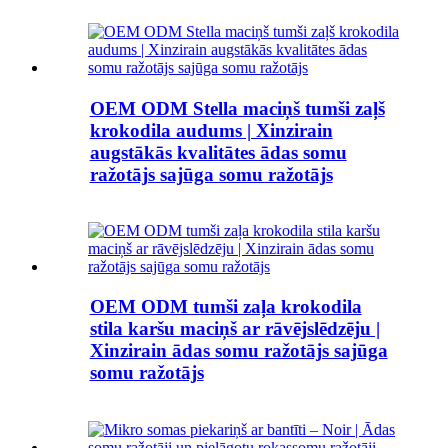
OEM ODM Stella maciņš tumši zaļš
krokodila audums | Xinzirain
augstākās kvalitātes ādas somu
ražotājs sajūga somu ražotājs
OEM ODM tumši zaļa krokodila
stila karšu maciņš ar rāvējslēdzēju |
Xinzirain ādas somu ražotājs sajūga
somu ražotājs