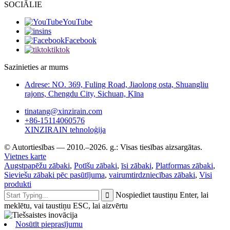
SOCIĀLIE
YouTube
ins
Facebook
tiktok
Sazinieties ar mums
Adrese: NO. 369, Fuling Road, Jiaolong osta, Shuangliu
rajons, Chengdu City, Sichuan, Ķīna
tinatang@xinzirain.com
+86-15114060576
XINZIRAIN tehnoloģija
© Autortiesības — 2010.–2026. g.: Visas tiesības aizsargātas.
Vietnes karte
Augstpapēžu zābaki
,
Potīšu zābaki
,
īsi zābaki
,
Platformas zābaki
,
Sieviešu zābaki pēc pasūtījuma
,
vairumtirdzniecības zābaki
,
Visi
produkti
Nospiediet taustiņu Enter, lai
meklētu, vai taustiņu ESC, lai aizvērtu
Nosūtīt pieprasījumu