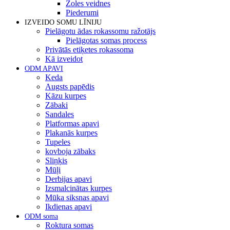
Zoles veidnes
Piederumi
IZVEIDO SOMU LĪNIJU
Pielāgotu ādas rokassomu ražotājs
Pielāgotas somas process
Privātās etiķetes rokassoma
Kā izveidot
ODM APAVI
Keda
Augsts papēdis
Kāzu kurpes
Zābaki
Sandales
Platformas apavi
Plakanās kurpes
Tupeles
kovboja zābaks
Sliņķis
Mūļi
Derbijas apavi
Izsmalcinātas kurpes
Mūka siksnas apavi
Ikdienas apavi
ODM soma
Roktura somas