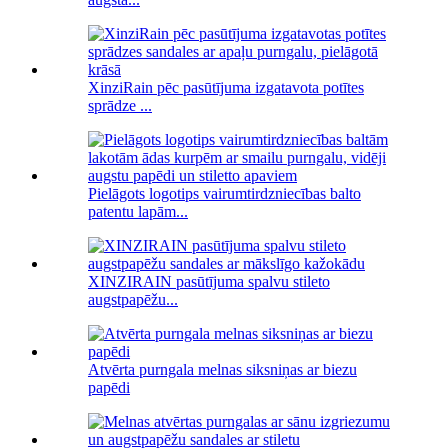
XinziRain pēc pasūtījuma izgatavota potītes
sprādze ...
Pielāgots logotips vairumtirdzniecības balto
patentu lapām...
XINZIRAIN pasūtījuma spalvu stileto
augstpapēžu...
Atvērta purngala melnas siksniņas ar biezu
papēdi