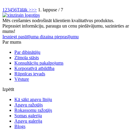
1
2
3
4
5
6
Tālāk >
>>
1. lappuse / 7
Mēs cenšamies nodrošināt klientiem kvalitatīvus produktus.
Pieprasiet informāciju, paraugu un cenu piedāvājumu, sazinieties ar
mums!
Iesniegt pasūtījuma dizaina pieprasījumu
Par mums
Par dibinātāju
Zīmola stāsts
Konsultāciju pakalpojums
Korporatīvā atbildība
Rūpnīcas ievads
Vēsture
Izpētīt
Kā sākt apavu līniju
Apavu ražotājs
Rokassomu ražotājs
Somas galerija
Apavu galerija
Blogs