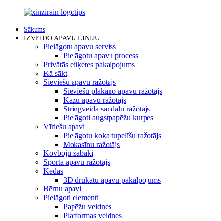
Sākums
IZVEIDO APAVU LĪNIJU
Pielāgotu apavu serviss
Pielāgotu apavu process
Privātās etiķetes pakalpojums
Kā sākt
Sieviešu apavu ražotājs
Sieviešu plakano apavu ražotājs
Kāzu apavu ražotājs
Stringveida sandalu ražotājs
Pielāgoti augstpapēžu kurpes
Vīriešu apavi
Pielāgotu koka tupelīšu ražotājs
Mokasīnu ražotājs
Kovboju zābaki
Sporta apavu ražotājs
Kedas
3D drukātu apavu pakalpojums
Bērnu apavi
Pielāgoti elementi
Papēžu veidnes
Platformas veidnes