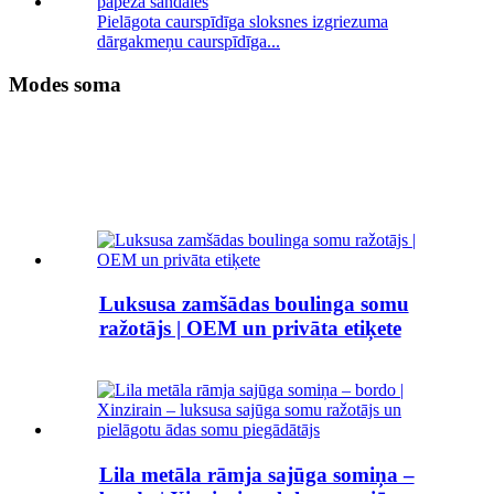
Pielāgota caurspīdīga sloksnes izgriezuma
dārgakmeņu caurspīdīga...
Modes soma
Luksusa zamšādas boulinga somu
ražotājs | OEM un privāta etiķete
Lila metāla rāmja sajūga somiņa –