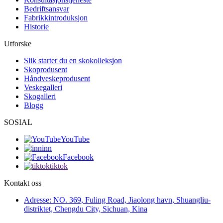
Bedriftsansvar
Fabrikkintroduksjon
Historie
Utforske
Slik starter du en skokolleksjon
Skoprodusent
Håndveskeprodusent
Veskegalleri
Skogalleri
Blogg
SOSIAL
YouTube
inn
Facebook
tiktok
Kontakt oss
Adresse: NO. 369, Fuling Road, Jiaolong havn, Shuangliu-
distriktet, Chengdu City, Sichuan, Kina