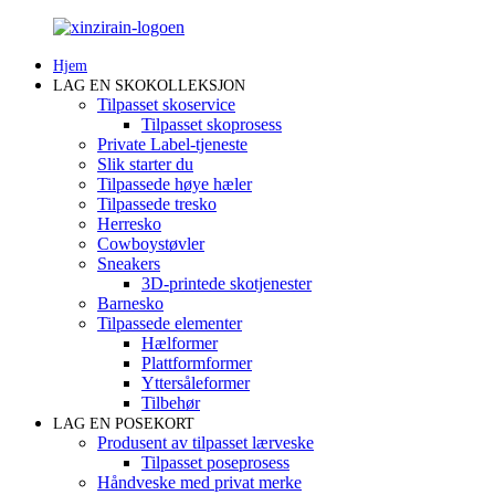
Hjem
LAG EN SKOKOLLEKSJON
Tilpasset skoservice
Tilpasset skoprosess
Private Label-tjeneste
Slik starter du
Tilpassede høye hæler
Tilpassede tresko
Herresko
Cowboystøvler
Sneakers
3D-printede skotjenester
Barnesko
Tilpassede elementer
Hælformer
Plattformformer
Yttersåleformer
Tilbehør
LAG EN POSEKORT
Produsent av tilpasset lærveske
Tilpasset poseprosess
Håndveske med privat merke