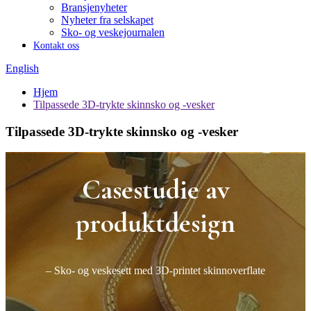
Bransjenyheter
Nyheter fra selskapet
Sko- og veskejournalen
Kontakt oss
English
Hjem
Tilpassede 3D-trykte skinnsko og -vesker
Tilpassede 3D-trykte skinnsko og -vesker
Casestudie av
produktdesign
– Sko- og veskesett med 3D-printet skinnoverflate