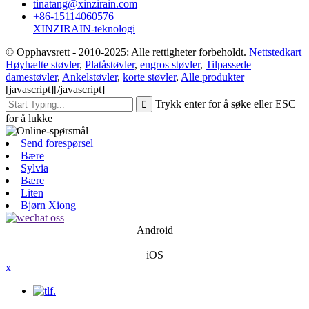
tinatang@xinzirain.com
+86-15114060576
XINZIRAIN-teknologi
© Opphavsrett - 2010-2025: Alle rettigheter forbeholdt.
Nettstedkart
Høyhælte støvler
,
Platåstøvler
,
engros støvler
,
Tilpassede
damestøvler
,
Ankelstøvler
,
korte støvler
,
Alle produkter
[javascript]
[/javascript]
Trykk enter for å søke eller ESC
for å lukke
Send forespørsel
Bære
Sylvia
Bære
Liten
Bjørn Xiong
Android
iOS
x