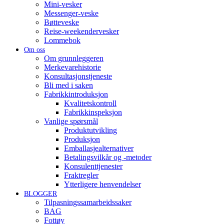
Mini-vesker
Messenger-veske
Bøtteveske
Reise-weekendervesker
Lommebok
Om oss
Om grunnleggeren
Merkevarehistorie
Konsultasjonstjeneste
Bli med i saken
Fabrikkintroduksjon
Kvalitetskontroll
Fabrikkinspeksjon
Vanlige spørsmål
Produktutvikling
Produksjon
Emballasjealternativer
Betalingsvilkår og -metoder
Konsulenttjenester
Fraktregler
Ytterligere henvendelser
BLOGGER
Tilpasningssamarbeidssaker
BAG
Fottøy