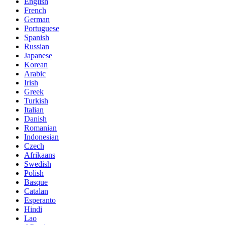
English
French
German
Portuguese
Spanish
Russian
Japanese
Korean
Arabic
Irish
Greek
Turkish
Italian
Danish
Romanian
Indonesian
Czech
Afrikaans
Swedish
Polish
Basque
Catalan
Esperanto
Hindi
Lao