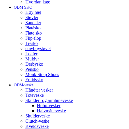
Hvordan lage
ODM SKO
Høy hæl
Støvler
Sandaler
Platåsko
Flate sko
Flip-flop
Tresko
cowboystøvel
Loafer
Muldyr
Derbysko
Pensko
Monk Strap Shoes
Fritidssko
ODM-veske
Håndter vesker
Toteveske
Skulder- og armhuleveske
Hobo-vesker
Halvmåneveske
Skulderveske
Clutch-veske
Kveldsveske