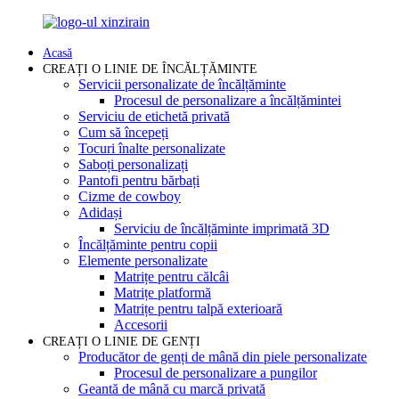
Acasă
CREAȚI O LINIE DE ÎNCĂLȚĂMINTE
Servicii personalizate de încălțăminte
Procesul de personalizare a încălțămintei
Serviciu de etichetă privată
Cum să începeți
Tocuri înalte personalizate
Saboți personalizați
Pantofi pentru bărbați
Cizme de cowboy
Adidași
Serviciu de încălțăminte imprimată 3D
Încălțăminte pentru copii
Elemente personalizate
Matrițe pentru călcâi
Matrițe platformă
Matrițe pentru talpă exterioară
Accesorii
CREAȚI O LINIE DE GENȚI
Producător de genți de mână din piele personalizate
Procesul de personalizare a pungilor
Geantă de mână cu marcă privată