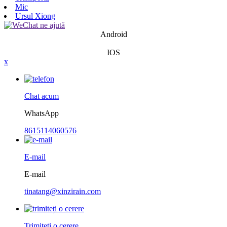
Mic
Ursul Xiong
Android
IOS
x
Chat acum
WhatsApp
8615114060576
E-mail
E-mail
tinatang@xinzirain.com
Trimiteți o cerere