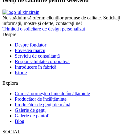
Genți de călătorie pentru weekend
Ne străduim să oferim clienților produse de calitate. Solicitați
informații, mostre și oferte, contactați-ne!
Trimiteți o solicitare de design personalizat
Despre
Despre fondator
Povestea mărcii
Serviciu de consultanță
Responsabilitate corporativă
Introducere în fabrică
Istorie
Explora
Cum să pornești o linie de încălțăminte
Producător de încălțăminte
Producător de genți de mână
Galerie de genți
Galerie de pantofi
Blog
SOCIAL