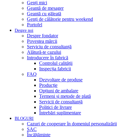
Genți mici
Geantă de mesager
Geantă cu găleată
Genți de călătorie pentru weekend
Portofel
Despre noi
Despre fondator
Povestea mărcii
Serviciu de consultanță
Alătură-te cazului
Introducere în fabrică
Controlul calității
Inspecția fabricii
FAQ
Dezvoltare de produse
Producție
Opțiuni de ambalare
Termeni și metode de plată
Servicii de consultanță
Politici de livrare
Întrebări suplimentare
BLOGURI
Cazuri de cooperare în domeniul personalizării
SAC
Încălţăminte