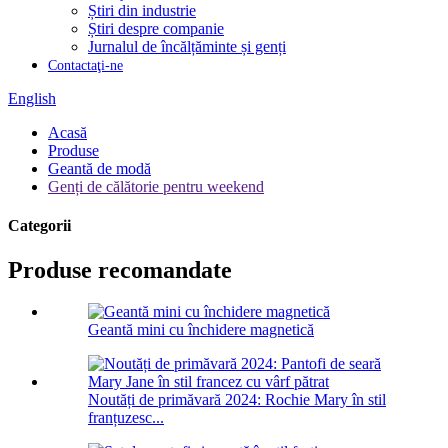
Știri din industrie
Știri despre companie
Jurnalul de încălțăminte și genți
Contactaţi-ne
English
Acasă
Produse
Geantă de modă
Genți de călătorie pentru weekend
Categorii
Produse recomandate
Geantă mini cu închidere magnetică
Noutăți de primăvară 2024: Rochie Mary în stil
franțuzesc...