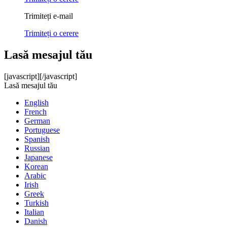
Trimiteți e-mail
Trimiteți o cerere
Lasă mesajul tău
[javascript]
[/javascript]
Lasă mesajul tău
English
French
German
Portuguese
Spanish
Russian
Japanese
Korean
Arabic
Irish
Greek
Turkish
Italian
Danish