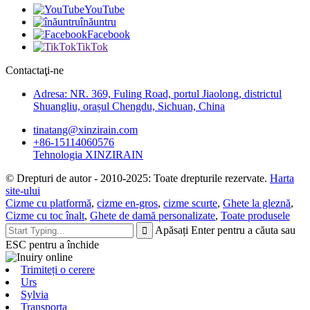
YouTube
înăuntru
Facebook
TikTok
Contactaţi-ne
Adresa: NR. 369, Fuling Road, portul Jiaolong, districtul
Shuangliu, orașul Chengdu, Sichuan, China
tinatang@xinzirain.com
+86-15114060576
Tehnologia XINZIRAIN
© Drepturi de autor - 2010-2025: Toate drepturile rezervate.
Harta
site-ului
Cizme cu platformă
,
cizme en-gros
,
cizme scurte
,
Ghete la gleznă
,
Cizme cu toc înalt
,
Ghete de damă personalizate
,
Toate produsele
Apăsați Enter pentru a căuta sau
ESC pentru a închide
Trimiteți o cerere
Urs
Sylvia
Transporta