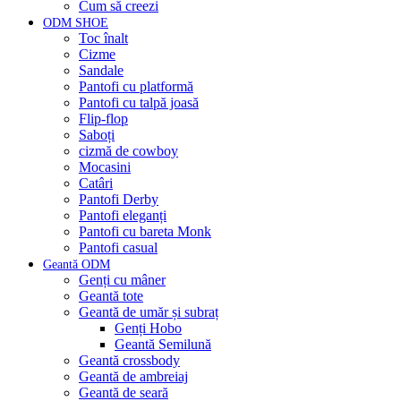
Cum să creezi
ODM SHOE
Toc înalt
Cizme
Sandale
Pantofi cu platformă
Pantofi cu talpă joasă
Flip-flop
Saboți
cizmă de cowboy
Mocasini
Catâri
Pantofi Derby
Pantofi eleganți
Pantofi cu bareta Monk
Pantofi casual
Geantă ODM
Genți cu mâner
Geantă tote
Geantă de umăr și subraț
Genți Hobo
Geantă Semilună
Geantă crossbody
Geantă de ambreiaj
Geantă de seară