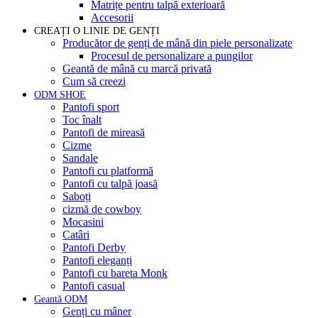
Matrițe pentru talpă exterioară
Accesorii
CREAȚI O LINIE DE GENȚI
Producător de genți de mână din piele personalizate
Procesul de personalizare a pungilor
Geantă de mână cu marcă privată
Cum să creezi
ODM SHOE
Pantofi sport
Toc înalt
Pantofi de mireasă
Cizme
Sandale
Pantofi cu platformă
Pantofi cu talpă joasă
Saboți
cizmă de cowboy
Mocasini
Catâri
Pantofi Derby
Pantofi eleganți
Pantofi cu bareta Monk
Pantofi casual
Geantă ODM
Genți cu mâner