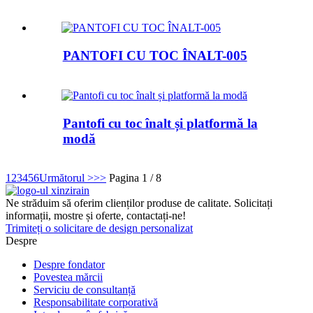
PANTOFI CU TOC ÎNALT-005
Pantofi cu toc înalt și platformă la
modă
1
2
3
4
5
6
Următorul >
>>
Pagina 1 / 8
Ne străduim să oferim clienților produse de calitate. Solicitați
informații, mostre și oferte, contactați-ne!
Trimiteți o solicitare de design personalizat
Despre
Despre fondator
Povestea mărcii
Serviciu de consultanță
Responsabilitate corporativă