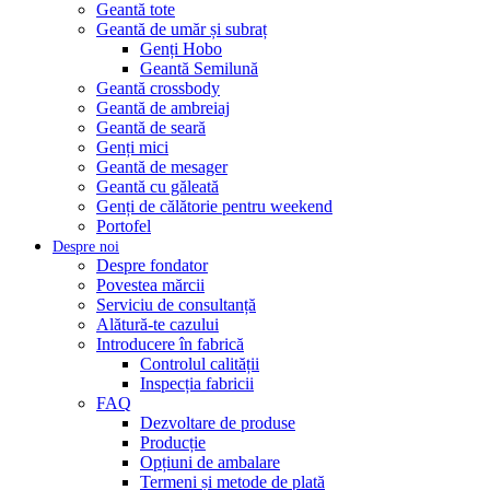
Geantă tote
Geantă de umăr și subraț
Genți Hobo
Geantă Semilună
Geantă crossbody
Geantă de ambreiaj
Geantă de seară
Genți mici
Geantă de mesager
Geantă cu găleată
Genți de călătorie pentru weekend
Portofel
Despre noi
Despre fondator
Povestea mărcii
Serviciu de consultanță
Alătură-te cazului
Introducere în fabrică
Controlul calității
Inspecția fabricii
FAQ
Dezvoltare de produse
Producție
Opțiuni de ambalare
Termeni și metode de plată