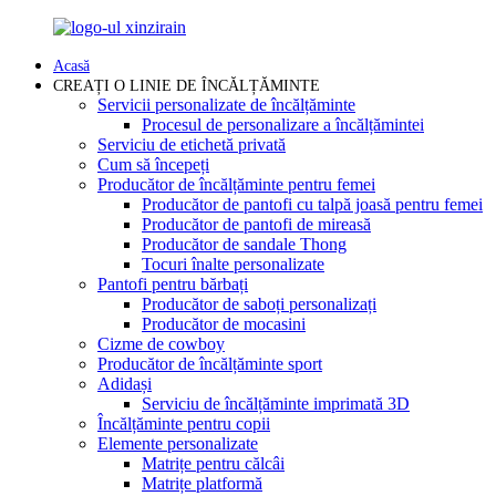
Acasă
CREAȚI O LINIE DE ÎNCĂLȚĂMINTE
Servicii personalizate de încălțăminte
Procesul de personalizare a încălțămintei
Serviciu de etichetă privată
Cum să începeți
Producător de încălțăminte pentru femei
Producător de pantofi cu talpă joasă pentru femei
Producător de pantofi de mireasă
Producător de sandale Thong
Tocuri înalte personalizate
Pantofi pentru bărbați
Producător de saboți personalizați
Producător de mocasini
Cizme de cowboy
Producător de încălțăminte sport
Adidași
Serviciu de încălțăminte imprimată 3D
Încălțăminte pentru copii
Elemente personalizate
Matrițe pentru călcâi
Matrițe platformă