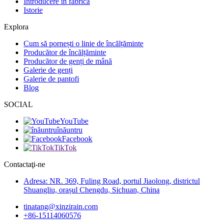
Introducere în fabrică
Istorie
Explora
Cum să pornești o linie de încălțăminte
Producător de încălțăminte
Producător de genți de mână
Galerie de genți
Galerie de pantofi
Blog
SOCIAL
YouTube
înăuntru
Facebook
TikTok
Contactaţi-ne
Adresa: NR. 369, Fuling Road, portul Jiaolong, districtul
Shuangliu, orașul Chengdu, Sichuan, China
tinatang@xinzirain.com
+86-15114060576