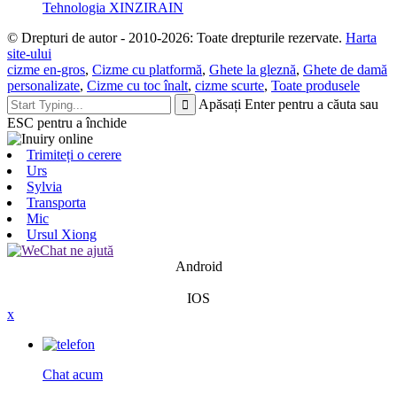
Tehnologia XINZIRAIN
© Drepturi de autor - 2010-2026: Toate drepturile rezervate.
Harta
site-ului
cizme en-gros
,
Cizme cu platformă
,
Ghete la gleznă
,
Ghete de damă
personalizate
,
Cizme cu toc înalt
,
cizme scurte
,
Toate produsele
Apăsați Enter pentru a căuta sau
ESC pentru a închide
Trimiteți o cerere
Urs
Sylvia
Transporta
Mic
Ursul Xiong
Android
IOS
x
Chat acum