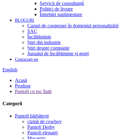
Servicii de consultanță
Politici de livrare
Întrebări suplimentare
BLOGURI
Cazuri de cooperare în domeniul personalizării
SAC
Încălţăminte
Știri din industrie
Știri despre companie
Jurnalul de încălțăminte și genți
Contactaţi-ne
English
Acasă
Produse
Pantofi cu toc înalt
Categorii
Pantofi bărbătești
cizmă de cowboy
Pantofi Derby
Pantofi eleganți
Mocasini