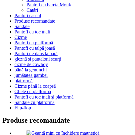
Pantofi cu bareta Monk
Catâri
Pantofi casual
Produse recomandate
Sandale
Pantofi cu toc înalt
Cizme
Pantofi cu platformă
Pantofi cu talpă joasă
Pantofi de dans la bară
gleznă și pantaloni scurți
cizme de cowboy
până la genunchi
jumătatea gambei
platformă
Cizme până la coapsă
Ghete cu platformă
Pantofi cu toc înalt și platformă
Sandale cu platformă
Flip-flop
Produse recomandate