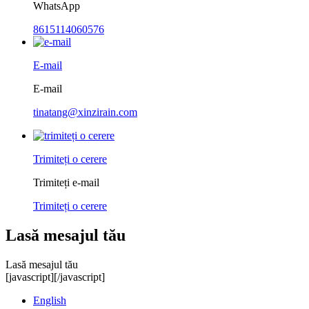
WhatsApp
8615114060576
E-mail
E-mail
tinatang@xinzirain.com
Trimiteți o cerere
Trimiteți e-mail
Trimiteți o cerere
Lasă mesajul tău
Lasă mesajul tău
[javascript]
[/javascript]
English