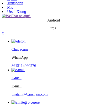
Transporta
Mic
Ursul Xiong
Android
IOS
x
Chat acum
WhatsApp
8615114060576
E-mail
E-mail
tinatang@xinzirain.com