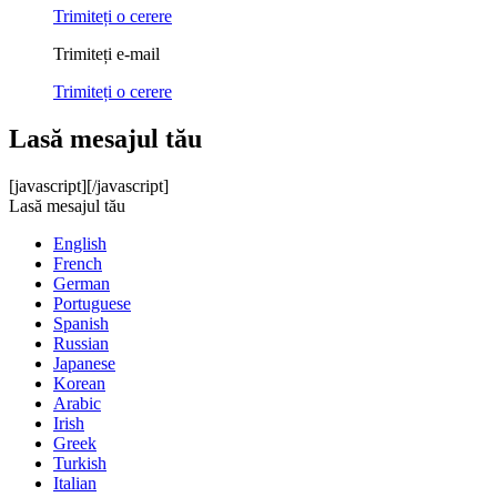
Trimiteți o cerere
Trimiteți e-mail
Trimiteți o cerere
Lasă mesajul tău
[javascript]
[/javascript]
Lasă mesajul tău
English
French
German
Portuguese
Spanish
Russian
Japanese
Korean
Arabic
Irish
Greek
Turkish
Italian