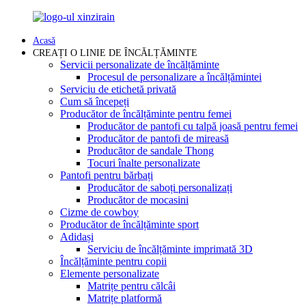
Acasă
CREAȚI O LINIE DE ÎNCĂLȚĂMINTE
Servicii personalizate de încălțăminte
Procesul de personalizare a încălțămintei
Serviciu de etichetă privată
Cum să începeți
Producător de încălțăminte pentru femei
Producător de pantofi cu talpă joasă pentru femei
Producător de pantofi de mireasă
Producător de sandale Thong
Tocuri înalte personalizate
Pantofi pentru bărbați
Producător de saboți personalizați
Producător de mocasini
Cizme de cowboy
Producător de încălțăminte sport
Adidași
Serviciu de încălțăminte imprimată 3D
Încălțăminte pentru copii
Elemente personalizate
Matrițe pentru călcâi
Matrițe platformă