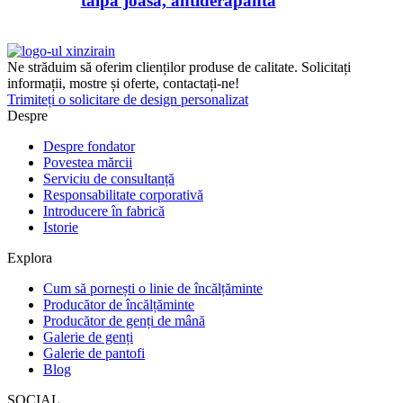
talpă joasă, antiderapantă
Ne străduim să oferim clienților produse de calitate. Solicitați
informații, mostre și oferte, contactați-ne!
Trimiteți o solicitare de design personalizat
Despre
Despre fondator
Povestea mărcii
Serviciu de consultanță
Responsabilitate corporativă
Introducere în fabrică
Istorie
Explora
Cum să pornești o linie de încălțăminte
Producător de încălțăminte
Producător de genți de mână
Galerie de genți
Galerie de pantofi
Blog
SOCIAL