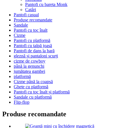
Pantofi cu bareta Monk
Catâri
Pantofi casual
Produse recomandate
Sandale
Pantofi cu toc înalt
Cizme
Pantofi cu platformă
Pantofi cu talpă joasă
Pantofi de dans la bară
gleznă și pantaloni scurți
cizme de cowboy
până la genunchi
jumătatea gambei
platformă
Cizme până la coapsă
Ghete cu platformă
Pantofi cu toc înalt și platformă
Sandale cu platformă
Flip-flop
Produse recomandate