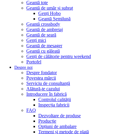
Geantă tote
Geantă de umăr și subraț
Genți Hobo
Geantă Semilună
Geantă crossbody
Geantă de ambreiaj
Geantă de seară
Genți mici
Geantă de mesager
Geantă cu găleată
Genți de călătorie pentru weekend
Portofel
Despre noi
Despre fondator
Povestea mărcii
Serviciu de consultanță
Alătură-te cazului
Introducere în fabrică
Controlul calității
Inspecția fabricii
FAQ
Dezvoltare de produse
Producție
Opțiuni de ambalare
Termeni și metode de plată