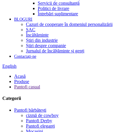
Servicii de consultanță
Politici de livrare
Întrebări suplimentare
BLOGURI
Cazuri de cooperare în domeniul personalizării
SAC
Încălţăminte
Știri din industrie
Știri despre companie
Jurnalul de încălțăminte și genți
Contactaţi-ne
English
Acasă
Produse
Pantofi casual
Categorii
Pantofi bărbătești
cizmă de cowboy
Pantofi Derby
Pantofi eleganți
Mocasini