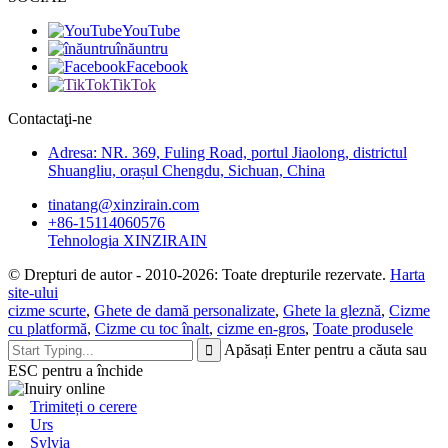
YouTube
înăuntru
Facebook
TikTok
Contactaţi-ne
Adresa: NR. 369, Fuling Road, portul Jiaolong, districtul
Shuangliu, orașul Chengdu, Sichuan, China
tinatang@xinzirain.com
+86-15114060576
Tehnologia XINZIRAIN
© Drepturi de autor - 2010-2026: Toate drepturile rezervate.
Harta
site-ului
cizme scurte
,
Ghete de damă personalizate
,
Ghete la gleznă
,
Cizme
cu platformă
,
Cizme cu toc înalt
,
cizme en-gros
,
Toate produsele
Apăsați Enter pentru a căuta sau
ESC pentru a închide
Trimiteți o cerere
Urs
Sylvia