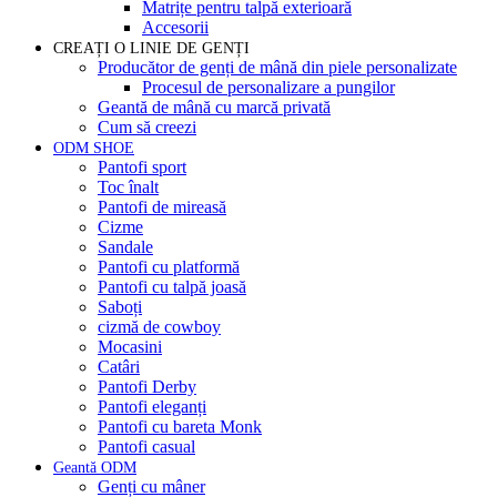
Matrițe pentru talpă exterioară
Accesorii
CREAȚI O LINIE DE GENȚI
Producător de genți de mână din piele personalizate
Procesul de personalizare a pungilor
Geantă de mână cu marcă privată
Cum să creezi
ODM SHOE
Pantofi sport
Toc înalt
Pantofi de mireasă
Cizme
Sandale
Pantofi cu platformă
Pantofi cu talpă joasă
Saboți
cizmă de cowboy
Mocasini
Catâri
Pantofi Derby
Pantofi eleganți
Pantofi cu bareta Monk
Pantofi casual
Geantă ODM
Genți cu mâner