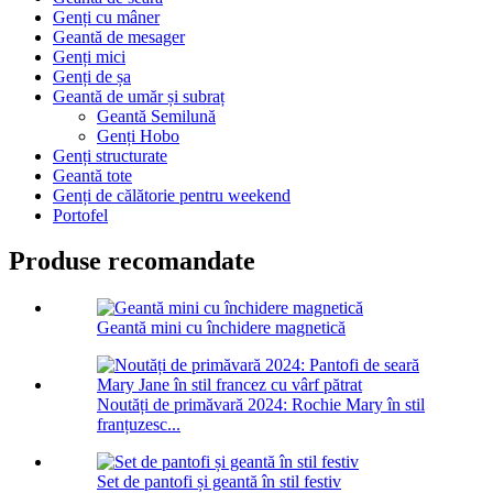
Genți cu mâner
Geantă de mesager
Genți mici
Genți de șa
Geantă de umăr și subraț
Geantă Semilună
Genți Hobo
Genți structurate
Geantă tote
Genți de călătorie pentru weekend
Portofel
Produse recomandate
Geantă mini cu închidere magnetică
Noutăți de primăvară 2024: Rochie Mary în stil
franțuzesc...
Set de pantofi și geantă în stil festiv