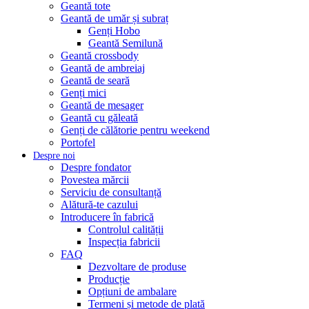
Geantă tote
Geantă de umăr și subraț
Genți Hobo
Geantă Semilună
Geantă crossbody
Geantă de ambreiaj
Geantă de seară
Genți mici
Geantă de mesager
Geantă cu găleată
Genți de călătorie pentru weekend
Portofel
Despre noi
Despre fondator
Povestea mărcii
Serviciu de consultanță
Alătură-te cazului
Introducere în fabrică
Controlul calității
Inspecția fabricii
FAQ
Dezvoltare de produse
Producție
Opțiuni de ambalare
Termeni și metode de plată