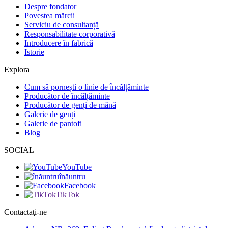
Despre fondator
Povestea mărcii
Serviciu de consultanță
Responsabilitate corporativă
Introducere în fabrică
Istorie
Explora
Cum să pornești o linie de încălțăminte
Producător de încălțăminte
Producător de genți de mână
Galerie de genți
Galerie de pantofi
Blog
SOCIAL
YouTube
înăuntru
Facebook
TikTok
Contactaţi-ne