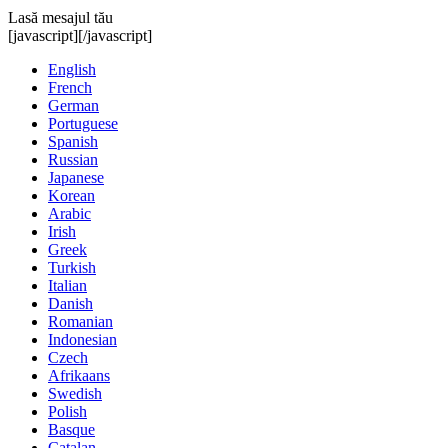
Lasă mesajul tău
[javascript]
[/javascript]
English
French
German
Portuguese
Spanish
Russian
Japanese
Korean
Arabic
Irish
Greek
Turkish
Italian
Danish
Romanian
Indonesian
Czech
Afrikaans
Swedish
Polish
Basque
Catalan