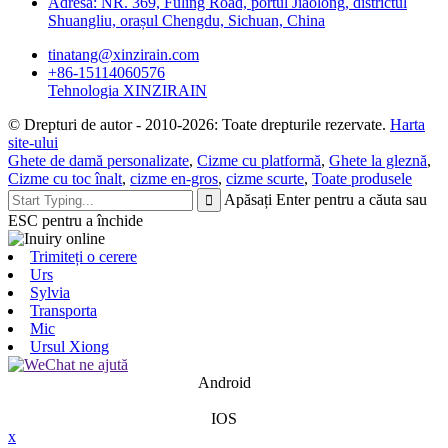
Adresa: NR. 369, Fuling Road, portul Jiaolong, districtul
Shuangliu, orașul Chengdu, Sichuan, China
tinatang@xinzirain.com
+86-15114060576
Tehnologia XINZIRAIN
© Drepturi de autor - 2010-2026: Toate drepturile rezervate.
Harta
site-ului
Ghete de damă personalizate
,
Cizme cu platformă
,
Ghete la gleznă
,
Cizme cu toc înalt
,
cizme en-gros
,
cizme scurte
,
Toate produsele
Apăsați Enter pentru a căuta sau
ESC pentru a închide
Trimiteți o cerere
Urs
Sylvia
Transporta
Mic
Ursul Xiong
Android
IOS
x