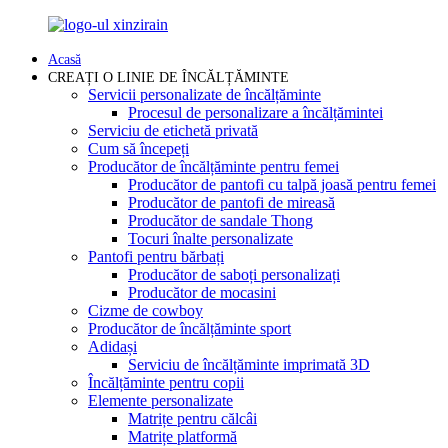
Acasă
CREAȚI O LINIE DE ÎNCĂLȚĂMINTE
Servicii personalizate de încălțăminte
Procesul de personalizare a încălțămintei
Serviciu de etichetă privată
Cum să începeți
Producător de încălțăminte pentru femei
Producător de pantofi cu talpă joasă pentru femei
Producător de pantofi de mireasă
Producător de sandale Thong
Tocuri înalte personalizate
Pantofi pentru bărbați
Producător de saboți personalizați
Producător de mocasini
Cizme de cowboy
Producător de încălțăminte sport
Adidași
Serviciu de încălțăminte imprimată 3D
Încălțăminte pentru copii
Elemente personalizate
Matrițe pentru călcâi
Matrițe platformă