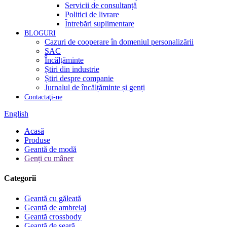
Servicii de consultanță
Politici de livrare
Întrebări suplimentare
BLOGURI
Cazuri de cooperare în domeniul personalizării
SAC
Încălţăminte
Știri din industrie
Știri despre companie
Jurnalul de încălțăminte și genți
Contactaţi-ne
English
Acasă
Produse
Geantă de modă
Genți cu mâner
Categorii
Geantă cu găleată
Geantă de ambreiaj
Geantă crossbody
Geantă de seară