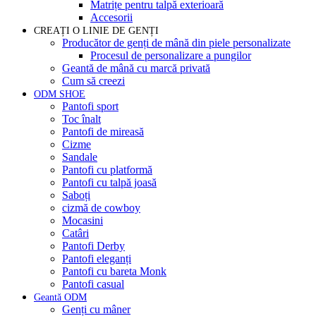
Matrițe pentru talpă exterioară
Accesorii
CREAȚI O LINIE DE GENȚI
Producător de genți de mână din piele personalizate
Procesul de personalizare a pungilor
Geantă de mână cu marcă privată
Cum să creezi
ODM SHOE
Pantofi sport
Toc înalt
Pantofi de mireasă
Cizme
Sandale
Pantofi cu platformă
Pantofi cu talpă joasă
Saboți
cizmă de cowboy
Mocasini
Catâri
Pantofi Derby
Pantofi eleganți
Pantofi cu bareta Monk
Pantofi casual
Geantă ODM
Genți cu mâner