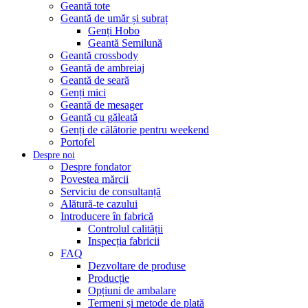
Geantă tote
Geantă de umăr și subraț
Genți Hobo
Geantă Semilună
Geantă crossbody
Geantă de ambreiaj
Geantă de seară
Genți mici
Geantă de mesager
Geantă cu găleată
Genți de călătorie pentru weekend
Portofel
Despre noi
Despre fondator
Povestea mărcii
Serviciu de consultanță
Alătură-te cazului
Introducere în fabrică
Controlul calității
Inspecția fabricii
FAQ
Dezvoltare de produse
Producție
Opțiuni de ambalare
Termeni și metode de plată