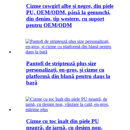
Cizme cowgirl albe și negre, din piele
PU, OEM/ODM, până la genunchi,
din denim, tip western, cu suport
pentru OEM/ODM
Pantofi de stripteuză plus size
personalizați, en-gros, și cizme cu
platformă din blană pentru dans la
bară
Cizme cu toc înalt din piele PU
neagră, de iarnă, cu design nou,