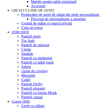
Matrițe pentru talpă exterioară
Accesorii
CREAȚI O LINIE DE GENȚI
Producător de genți de mână din piele personalizate
Procesul de personalizare a pungilor
Geantă de mână cu marcă privată
Cum să creezi
ODM SHOE
Pantofi sport
Toc înalt
Pantofi de mireasă
Cizme
Sandale
Pantofi cu platformă
Pantofi cu talpă joasă
Saboți
cizmă de cowboy
Mocasini
Catâri
Pantofi Derby
Pantofi eleganți
Pantofi cu bareta Monk
Pantofi casual
Geantă ODM
Genți cu mâner