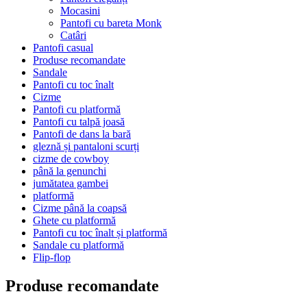
Mocasini
Pantofi cu bareta Monk
Catâri
Pantofi casual
Produse recomandate
Sandale
Pantofi cu toc înalt
Cizme
Pantofi cu platformă
Pantofi cu talpă joasă
Pantofi de dans la bară
gleznă și pantaloni scurți
cizme de cowboy
până la genunchi
jumătatea gambei
platformă
Cizme până la coapsă
Ghete cu platformă
Pantofi cu toc înalt și platformă
Sandale cu platformă
Flip-flop
Produse recomandate