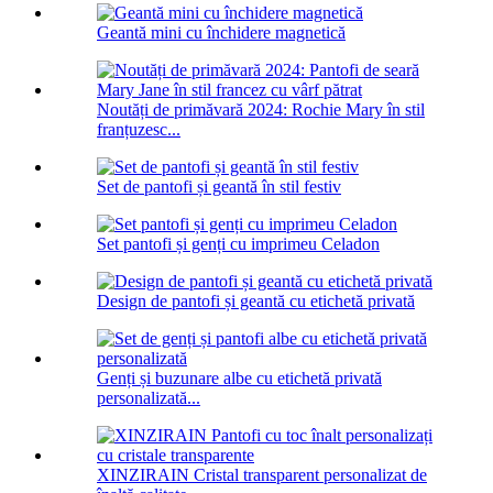
Geantă mini cu închidere magnetică
Noutăți de primăvară 2024: Rochie Mary în stil
franțuzesc...
Set de pantofi și geantă în stil festiv
Set pantofi și genți cu imprimeu Celadon
Design de pantofi și geantă cu etichetă privată
Genți și buzunare albe cu etichetă privată
personalizată...
XINZIRAIN Cristal transparent personalizat de