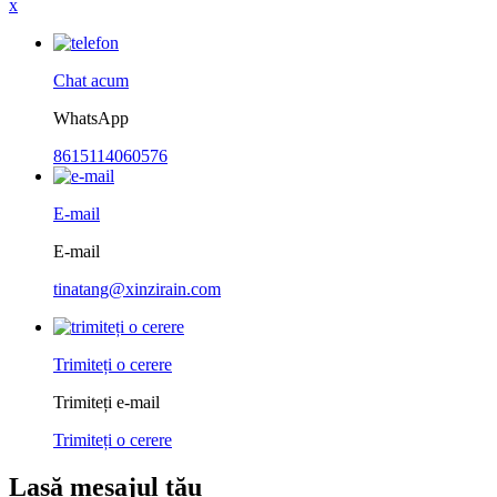
x
Chat acum
WhatsApp
8615114060576
E-mail
E-mail
tinatang@xinzirain.com
Trimiteți o cerere
Trimiteți e-mail
Trimiteți o cerere
Lasă mesajul tău