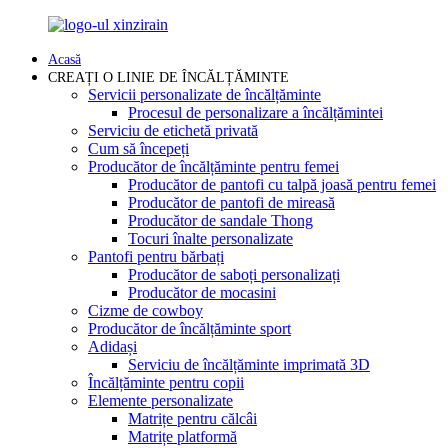
Acasă
CREAȚI O LINIE DE ÎNCĂLȚĂMINTE
Servicii personalizate de încălțăminte
Procesul de personalizare a încălțămintei
Serviciu de etichetă privată
Cum să începeți
Producător de încălțăminte pentru femei
Producător de pantofi cu talpă joasă pentru femei
Producător de pantofi de mireasă
Producător de sandale Thong
Tocuri înalte personalizate
Pantofi pentru bărbați
Producător de saboți personalizați
Producător de mocasini
Cizme de cowboy
Producător de încălțăminte sport
Adidași
Serviciu de încălțăminte imprimată 3D
Încălțăminte pentru copii
Elemente personalizate
Matrițe pentru călcâi
Matrițe platformă