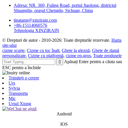
Adresa: NR. 369, Fuling Road, portul Jiaolong, districtul
Shuangliu, orașul Chengdu, Sichuan, China
tinatang@xinzirain.com
+86-15114060576
Tehnologia XINZIRAIN
© Drepturi de autor - 2010-2026: Toate drepturile rezervate.
Harta
site-ului
cizme scurte
,
Cizme cu toc înalt
,
Ghete la gleznă
,
Ghete de damă
personalizate
,
Cizme cu platformă
,
cizme en-gros
,
Toate produsele
Apăsați Enter pentru a căuta sau
ESC pentru a închide
Trimiteți o cerere
Urs
Sylvia
Transporta
Mic
Ursul Xiong
Android
IOS