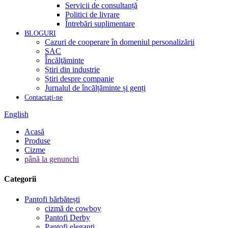
Servicii de consultanță
Politici de livrare
Întrebări suplimentare
BLOGURI
Cazuri de cooperare în domeniul personalizării
SAC
Încălţăminte
Știri din industrie
Știri despre companie
Jurnalul de încălțăminte și genți
Contactaţi-ne
English
Acasă
Produse
Cizme
până la genunchi
Categorii
Pantofi bărbătești
cizmă de cowboy
Pantofi Derby
Pantofi eleganți