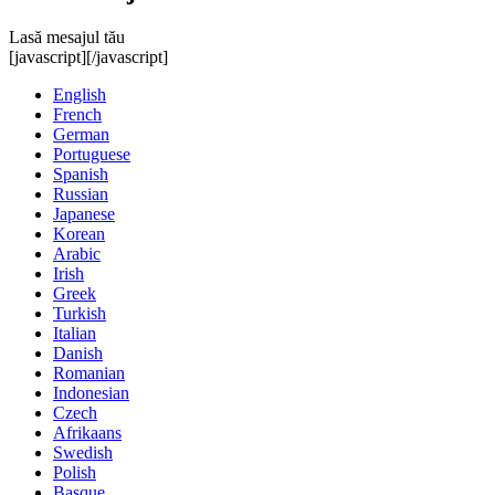
Lasă mesajul tău
[javascript]
[/javascript]
English
French
German
Portuguese
Spanish
Russian
Japanese
Korean
Arabic
Irish
Greek
Turkish
Italian
Danish
Romanian
Indonesian
Czech
Afrikaans
Swedish
Polish
Basque