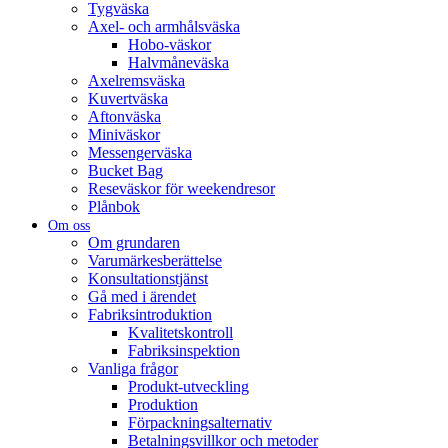
Tygväska
Axel- och armhålsväska
Hobo-väskor
Halvmåneväska
Axelremsväska
Kuvertväska
Aftonväska
Miniväskor
Messengerväska
Bucket Bag
Reseväskor för weekendresor
Plånbok
Om oss
Om grundaren
Varumärkesberättelse
Konsultationstjänst
Gå med i ärendet
Fabriksintroduktion
Kvalitetskontroll
Fabriksinspektion
Vanliga frågor
Produkt-utveckling
Produktion
Förpackningsalternativ
Betalningsvillkor och metoder