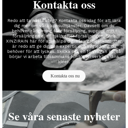
Kontakta oss
Redo att ta nästa steg? Kontakta oss idag för att lära
dig mer om våra konsulttjänster. Oavsett om du
behöver rådgivning före försäljning, support mitt i
försäljningen eller hjälp efter försäljningen, finns
XINZIRAIN här för att hjälpa dig. Våra projektkonsulter
är redo att ge dig den expertis och vägledning du
behöver för att lyckas. Skicka oss en förfrågan nu, så
börjar vi arbeta tillsammans för att förverkliga dina
idéer.
Kontakta oss nu
Se våra senaste nyheter