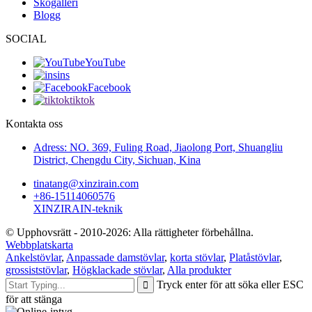
Skogalleri
Blogg
SOCIAL
YouTube
ins
Facebook
tiktok
Kontakta oss
Adress: NO. 369, Fuling Road, Jiaolong Port, Shuangliu
District, Chengdu City, Sichuan, Kina
tinatang@xinzirain.com
+86-15114060576
XINZIRAIN-teknik
© Upphovsrätt - 2010-2026: Alla rättigheter förbehållna.
Webbplatskarta
Ankelstövlar
,
Anpassade damstövlar
,
korta stövlar
,
Platåstövlar
,
grossiststövlar
,
Högklackade stövlar
,
Alla produkter
Tryck enter för att söka eller ESC
för att stänga