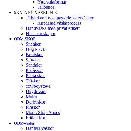
Yttersulaformar
Tillbehör
SKAPA EN VÄSKLINJE
Tillverkare av anpassade läderväskor
Anpassad väskaprocess
Handväska med privat etikett
Hur man skapar
ODM-SKOR
Sneaker
Hög klack
Brudskor
Stövlar
Sandaler
Platåskor
Platta skor
Träskor
cowboystövel
Dagdrivare
Mulor
Derbyskor
Finskor
Monk Strap Shoes
Fritidsskor
ODM-väska
Hantera väskor