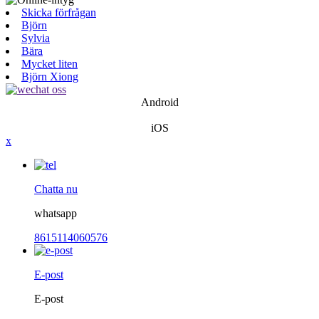
Skicka förfrågan
Björn
Sylvia
Bära
Mycket liten
Björn Xiong
Android
iOS
x
Chatta nu
whatsapp
8615114060576
E-post
E-post