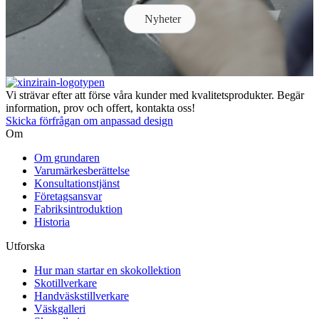
Nyheter
Vi strävar efter att förse våra kunder med kvalitetsprodukter. Begär
information, prov och offert, kontakta oss!
Skicka förfrågan om anpassad design
Om
Om grundaren
Varumärkesberättelse
Konsultationstjänst
Företagsansvar
Fabriksintroduktion
Historia
Utforska
Hur man startar en skokollektion
Skotillverkare
Handväskstillverkare
Väskgalleri