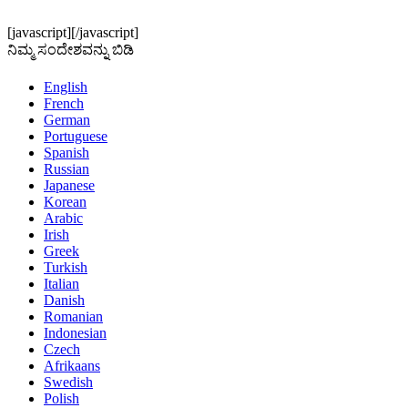
[javascript]
[/javascript]
ನಿಮ್ಮ ಸಂದೇಶವನ್ನು ಬಿಡಿ
English
French
German
Portuguese
Spanish
Russian
Japanese
Korean
Arabic
Irish
Greek
Turkish
Italian
Danish
Romanian
Indonesian
Czech
Afrikaans
Swedish
Polish