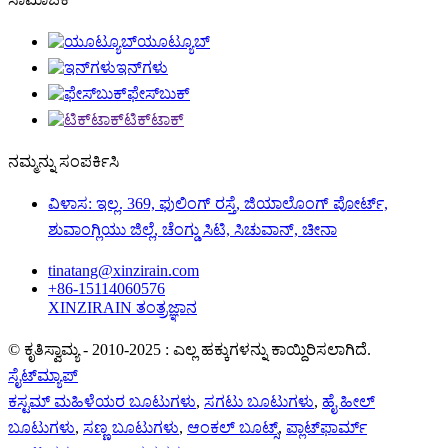
ಯೂಟ್ಯೂಬ್
ಇನ್‌ಗಳು
ಫೇಸ್‌ಬುಕ್
ಟಿಕ್‌ಟಾಕ್
ನಮ್ಮನ್ನು ಸಂಪರ್ಕಿಸಿ
ವಿಳಾಸ: ಇಲ್ಲ. 369, ಫುಲಿಂಗ್ ರಸ್ತೆ, ಜಿಯಾಲೊಂಗ್ ಪೋರ್ಟ್,
ಶುವಾಂಗ್ಲಿಯು ಜಿಲ್ಲೆ, ಚೆಂಗ್ಡು ಸಿಟಿ, ಸಿಚುವಾನ್, ಚೀನಾ
tinatang@xinzirain.com
+86-15114060576
XINZIRAIN ತಂತ್ರಜ್ಞಾನ
© ಕೃತಿಸ್ವಾಮ್ಯ - 2010-2025 : ಎಲ್ಲ ಹಕ್ಕುಗಳನ್ನು ಕಾಯ್ದಿರಿಸಲಾಗಿದೆ.
ಸೈಟ್‌ಮ್ಯಾಪ್
ಕಸ್ಟಮ್ ಮಹಿಳೆಯರ ಬೂಟುಗಳು
,
ಸಗಟು ಬೂಟುಗಳು
,
ಹೈ ಹೀಲ್
ಬೂಟುಗಳು
,
ಸಣ್ಣ ಬೂಟುಗಳು
,
ಆಂಕಲ್ ಬೂಟ್ಸ್
,
ಪ್ಲಾಟ್‌ಫಾರ್ಮ್