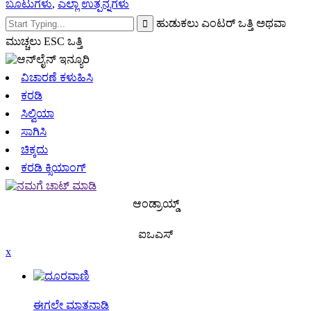
ಬೂಟುಗಳು
,
ಎಲ್ಲಾ ಉತ್ಪನ್ನಗಳು
ಹುಡುಕಲು ಎಂಟರ್ ಒತ್ತಿ ಅಥವಾ
ಮುಚ್ಚಲು ESC ಒತ್ತಿ
ವಿಚಾರಣೆ ಕಳುಹಿಸಿ
ಕರಡಿ
ಸಿಲ್ವಿಯಾ
ಸಾಗಿಸಿ
ಚಿಕ್ಕದು
ಕರಡಿ ಕ್ಸಿಯಾಂಗ್
ಆಂಡ್ರಾಯ್ಡ್
ಐಒಎಸ್
x
ಈಗಲೇ ಮಾತನಾಡಿ