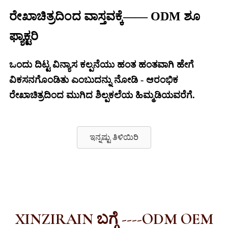
ರೇಖಾಚಿತ್ರದಿಂದ ವಾಸ್ತವಕ್ಕೆ—— ODM ಶೂ
ಫ್ಯಾಕ್ಟರಿ
ಒಂದು ದಿಟ್ಟ ವಿನ್ಯಾಸ ಕಲ್ಪನೆಯು ಹಂತ ಹಂತವಾಗಿ ಹೇಗೆ
ವಿಕಸನಗೊಂಡಿತು ಎಂಬುದನ್ನು ನೋಡಿ - ಆರಂಭಿಕ
ರೇಖಾಚಿತ್ರದಿಂದ ಮುಗಿದ ಶಿಲ್ಪಕಲೆಯ ಹಿಮ್ಮಡಿಯವರೆಗೆ.
ಇನ್ನಷ್ಟು ತಿಳಿಯಿರಿ
XINZIRAIN ಬಗ್ಗೆ ----ODM OEM