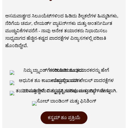
ಅಸಮಪಾರ್ಶ್ವದ ಸಿಲೂಯೆಟ್‌ಗಳಿಂದ ಹಿಡಿದು ಶಿಲ್ಪಕಲೆಗಳ ಹಿಮ್ಮಡಿಗಳು,
ನೆರಿಗೆಯ ಚರ್ಮ, ಲೇಯರ್ಡ್ ಪ್ಯಾಟರ್ನ್‌ಗಳು ಮತ್ತು ಅಂತರ್ನಿರ್ಮಿತ
ಮುಚ್ಚುವಿಕೆಗಳವರೆಗೆ - ನಾವು ಅನೇಕ ತಯಾರಕರು ನಿಭಾಯಿಸಲು
ಸಾಧ್ಯವಾಗದ ಹೆಚ್ಚಿನ-ಕಷ್ಟದ ಪಾದರಕ್ಷೆಗಳ ವಿನ್ಯಾಸಗಳಲ್ಲಿ ಪರಿಣತಿ
ಹೊಂದಿದ್ದೇವೆ.
ಕಸ್ಟಮ್ ಶೂ ಪ್ರಕ್ರಿಯೆ