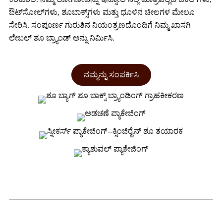
ಔಟ್‌ಸೋಲ್‌ಗಳು, ಶೂಬಾಕ್ಸ್‌ಗಳು ಮತ್ತು ಧೂಳಿನ ಚೀಲಗಳ ಮೇಲೂ
ಸೇರಿಸಿ. ಸಂಪೂರ್ಣ ಗುರುತಿನ ನಿಯಂತ್ರಣದೊಂದಿಗೆ ನಿಮ್ಮ ಖಾಸಗಿ
ಲೇಬಲ್ ಶೂ ಬ್ರ್ಯಾಂಡ್ ಅನ್ನು ನಿರ್ಮಿಸಿ.
ನಮ್ಮನ್ನು ಸಂಪರ್ಕಿಸಿ