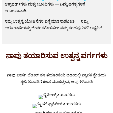
ಆಕ್ಸ್‌ಫರ್ಡ್‌ಗಳು ಮತ್ತು ಬೂಟುಗಳು — ನಿಮ್ಮ ಅಗತ್ಯಗಳಿಗೆ
ಅನುಗುಣವಾಗಿ.
ನಿಮ್ಮ ಉತ್ಪನ್ನ ಯೋಜನೆಗಳ ಬಗ್ಗೆ ಮಾತನಾಡೋಣ — ನಿಮ್ಮ
ಆಲೋಚನೆಗಳನ್ನು ಜೀವಂತಗೊಳಿಸಲು ನಮ್ಮ ತಂಡವು 24/7 ಲಭ್ಯವಿದೆ.
ನಾವು ತಯಾರಿಸುವ ಉತ್ಪನ್ನ ವರ್ಗಗಳು
ನಾವು ಖಾಸಗಿ ಲೇಬಲ್ ಶೂ ತಯಾರಿಕೆಯ ಅಡಿಯಲ್ಲಿ ವ್ಯಾಪಕ ಶ್ರೇಣಿಯ
ಶೈಲಿಗಳೊಂದಿಗೆ ಕೆಲಸ ಮಾಡುತ್ತೇವೆ, ಅವುಗಳೆಂದರೆ: