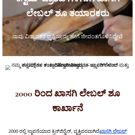
ಲೇಬಲ್ ಶೂ ತಯಾರಕರು
ನಾವು ವಿನ್ಯಾಸಕರ ದೃಷ್ಟಿಯನ್ನು ಹೇಗೆ ಜೀವಂತಗೊಳಿಸಿದ್ದೇವೆ
2000 ರಿಂದ ಖಾಸಗಿ ಲೇಬಲ್ ಶೂ
ಕಾರ್ಖಾನೆ
2000 ರಲ್ಲಿ ಸ್ಥಾಪನೆಯಾದ ಕ್ಸಿನ್‌ಜಿರೈನ್, ವೃತ್ತಿಪರವಾಗಿದೆ
ಖಾಸಗಿ ಲೇಬಲ್