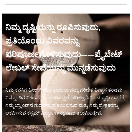
ನಿಮ್ಮ ದೃಷ್ಟಿಯನ್ನು ರೂಪಿಸುವುದು,
ಪ್ರತಿಯೊಂದು ವಿವರವನ್ನು
ಪರಿಪೂರ್ಣಗೊಳಿಸುವುದು——ಪ್ರೈಬೇಟ್
ಲೇಬಲ್ ಸೇವೆಯನ್ನು ಮುನ್ನಡೆಸುವುದು
ನಿಮ್ಮ ಕನಸಿನ ಹೀಲ್ಸ್‌ಗೆ ಜೀವ ತುಂಬಲು ನಮ್ಮ ಪರಿಣಿತ ವಿನ್ಯಾಸ ತಂಡವು
ನಿಮ್ಮೊಂದಿಗೆ ನಿಕಟವಾಗಿ ಸಹಕರಿಸುತ್ತದೆ. ಪರಿಕಲ್ಪನೆಯಿಂದ ಸೃಷ್ಟಿಯವರೆಗೆ,
ನಿಮ್ಮ ಬ್ರ್ಯಾಂಡ್‌ನ ಗುರುತನ್ನು ಪ್ರತಿಬಿಂಬಿಸುವ ಮತ್ತು ನಿಮ್ಮ ಪ್ರೇಕ್ಷಕರನ್ನು
ಆಕರ್ಷಿಸುವ ಕಸ್ಟಮ್ ವಿನ್ಯಾಸಗಳನ್ನು ನಾವು ತಲುಪಿಸುತ್ತೇವೆ.