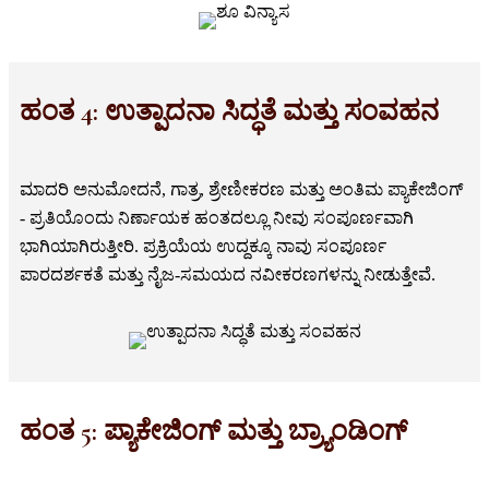
ಹಂತ 4: ಉತ್ಪಾದನಾ ಸಿದ್ಧತೆ ಮತ್ತು ಸಂವಹನ
ಮಾದರಿ ಅನುಮೋದನೆ, ಗಾತ್ರ, ಶ್ರೇಣೀಕರಣ ಮತ್ತು ಅಂತಿಮ ಪ್ಯಾಕೇಜಿಂಗ್
- ಪ್ರತಿಯೊಂದು ನಿರ್ಣಾಯಕ ಹಂತದಲ್ಲೂ ನೀವು ಸಂಪೂರ್ಣವಾಗಿ
ಭಾಗಿಯಾಗಿರುತ್ತೀರಿ. ಪ್ರಕ್ರಿಯೆಯ ಉದ್ದಕ್ಕೂ ನಾವು ಸಂಪೂರ್ಣ
ಪಾರದರ್ಶಕತೆ ಮತ್ತು ನೈಜ-ಸಮಯದ ನವೀಕರಣಗಳನ್ನು ನೀಡುತ್ತೇವೆ.
ಹಂತ 5: ಪ್ಯಾಕೇಜಿಂಗ್ ಮತ್ತು ಬ್ರ್ಯಾಂಡಿಂಗ್