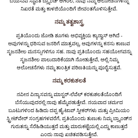
ಬಯಸುವ ಸ್ಥಾಪಿತ ಬ್ರ್ಯಾಂಡ್ ಆಗಿರಲಿ, ನಾವು ನಿಮ್ಮ ಆಲೋಚನೆಗಳನ್ನು
ನಿಖರತೆ ಮತ್ತು ಕಾಳಜಿಯೊಂದಿಗೆ ಜೀವಂತಗೊಳಿಸುತ್ತೇವೆ.
ನಮ್ಮ ತತ್ವಶಾಸ್ತ್ರ
ಪ್ರತಿಯೊಂದು ಜೋಡಿ ಶೂಗಳು ಅಭಿವ್ಯಕ್ತಿಯ ಕ್ಯಾನ್ವಾಸ್ ಆಗಿದೆ -
ಅವುಗಳನ್ನು ಧರಿಸುವ ಜನರಿಗೆ ಮಾತ್ರವಲ್ಲ, ಅವುಗಳನ್ನು ಕನಸು ಕಾಣುವ
ಸೃಜನಶೀಲ ಮನಸ್ಸುಗಳಿಗೂ ಸಹ. ನಾವು ಪ್ರತಿಯೊಂದು ಸಹಯೋಗವನ್ನು
ಸೃಜನಶೀಲ ಪಾಲುದಾರಿಕೆಯಾಗಿ ನೋಡುತ್ತೇವೆ, ಅಲ್ಲಿ ನಿಮ್ಮ
ಆಲೋಚನೆಗಳು ನಮ್ಮ ತಾಂತ್ರಿಕ ಪರಿಣತಿಯನ್ನು ಪೂರೈಸುತ್ತವೆ.
ನಮ್ಮ ಕರಕುಶಲತೆ
ನವೀನ ವಿನ್ಯಾಸವನ್ನು ಮಾಸ್ಟರ್-ಲೆವೆಲ್ ಕರಕುಶಲತೆಯೊಂದಿಗೆ
ಬೆಸೆಯುವುದರಲ್ಲಿ ನಾವು ಹೆಮ್ಮೆಪಡುತ್ತೇವೆ. ನಯವಾದ ಚರ್ಮದ
ಬೂಟುಗಳಿಂದ ಹಿಡಿದು ದಪ್ಪ ಹೈ-ಟಾಪ್ ಸ್ನೀಕರ್‌ಗಳು ಮತ್ತು ಪ್ರೀಮಿಯಂ
ಸ್ಟ್ರೀಟ್‌ವೇರ್ ಸಂಗ್ರಹಗಳವರೆಗೆ, ಪ್ರತಿಯೊಂದು ತುಣುಕು ನಿಮ್ಮ ಬ್ರ್ಯಾಂಡ್‌ನ
ಗುರುತನ್ನು ಸೆರೆಹಿಡಿಯುತ್ತದೆ ಮತ್ತು ಮಾರುಕಟ್ಟೆಯಲ್ಲಿ ಎದ್ದು ಕಾಣುತ್ತದೆ
ಎಂದು ನಾವು ಖಚಿತಪಡಿಸುತ್ತೇವೆ.