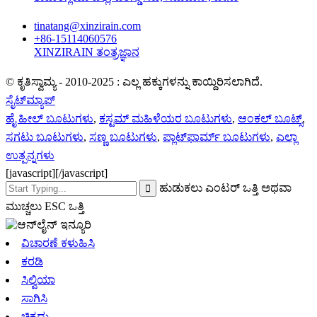
tinatang@xinzirain.com
+86-15114060576
XINZIRAIN ತಂತ್ರಜ್ಞಾನ
© ಕೃತಿಸ್ವಾಮ್ಯ - 2010-2025 : ಎಲ್ಲ ಹಕ್ಕುಗಳನ್ನು ಕಾಯ್ದಿರಿಸಲಾಗಿದೆ.
ಸೈಟ್‌ಮ್ಯಾಪ್
ಹೈ ಹೀಲ್ ಬೂಟುಗಳು
,
ಕಸ್ಟಮ್ ಮಹಿಳೆಯರ ಬೂಟುಗಳು
,
ಆಂಕಲ್ ಬೂಟ್ಸ್
,
ಸಗಟು ಬೂಟುಗಳು
,
ಸಣ್ಣ ಬೂಟುಗಳು
,
ಪ್ಲಾಟ್‌ಫಾರ್ಮ್ ಬೂಟುಗಳು
,
ಎಲ್ಲಾ
ಉತ್ಪನ್ನಗಳು
[javascript]
[/javascript]
ಹುಡುಕಲು ಎಂಟರ್ ಒತ್ತಿ ಅಥವಾ
ಮುಚ್ಚಲು ESC ಒತ್ತಿ
ವಿಚಾರಣೆ ಕಳುಹಿಸಿ
ಕರಡಿ
ಸಿಲ್ವಿಯಾ
ಸಾಗಿಸಿ
ಚಿಕ್ಕದು