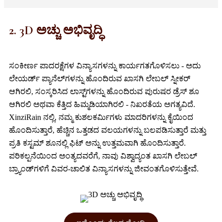
2. 3D ಅಚ್ಚು ಅಭಿವೃದ್ಧಿ
ಸಂಕೀರ್ಣ ಪಾದರಕ್ಷೆಗಳ ವಿನ್ಯಾಸಗಳನ್ನು ಕಾರ್ಯಗತಗೊಳಿಸಲು - ಅದು
ಲೇಯರ್ಡ್ ಪ್ಯಾನೆಲ್‌ಗಳನ್ನು ಹೊಂದಿರುವ ಖಾಸಗಿ ಲೇಬಲ್ ಸ್ನೀಕರ್
ಆಗಿರಲಿ, ಸಂಸ್ಕರಿಸಿದ ಲಾಸ್ಟ್‌ಗಳನ್ನು ಹೊಂದಿರುವ ಪುರುಷರ ಡ್ರೆಸ್ ಶೂ
ಆಗಿರಲಿ ಅಥವಾ ಕೆತ್ತಿದ ಹಿಮ್ಮಡಿಯಾಗಿರಲಿ - ನಿಖರತೆಯ ಅಗತ್ಯವಿದೆ.
XinziRain ನಲ್ಲಿ, ನಮ್ಮ ಕುಶಲಕರ್ಮಿಗಳು ಮಾದರಿಗಳನ್ನು ಕೈಯಿಂದ
ಹೊಂದಿಸುತ್ತಾರೆ, ಹೆಚ್ಚಿನ ಒತ್ತಡದ ವಲಯಗಳನ್ನು ಬಲಪಡಿಸುತ್ತಾರೆ ಮತ್ತು
ಪ್ರತಿ ಕಸ್ಟಮ್ ಶೂನಲ್ಲಿ ಫಿಟ್ ಅನ್ನು ಉತ್ತಮವಾಗಿ ಹೊಂದಿಸುತ್ತಾರೆ.
ಪರಿಕಲ್ಪನೆಯಿಂದ ಅಂತ್ಯದವರೆಗೆ, ನಾವು ವಿಶ್ವಾದ್ಯಂತ ಖಾಸಗಿ ಲೇಬಲ್
ಬ್ರ್ಯಾಂಡ್‌ಗಳಿಗೆ ವಿವರ-ಚಾಲಿತ ವಿನ್ಯಾಸಗಳನ್ನು ಜೀವಂತಗೊಳಿಸುತ್ತೇವೆ.