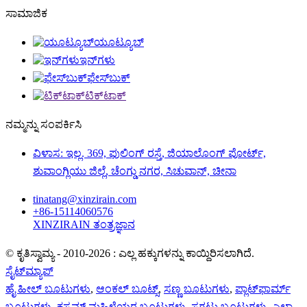
ಸಾಮಾಜಿಕ
ಯೂಟ್ಯೂಬ್
ಇನ್‌ಗಳು
ಫೇಸ್‌ಬುಕ್
ಟಿಕ್‌ಟಾಕ್
ನಮ್ಮನ್ನು ಸಂಪರ್ಕಿಸಿ
ವಿಳಾಸ: ಇಲ್ಲ. 369, ಫುಲಿಂಗ್ ರಸ್ತೆ, ಜಿಯಾಲೊಂಗ್ ಪೋರ್ಟ್,
ಶುವಾಂಗ್ಲಿಯು ಜಿಲ್ಲೆ, ಚೆಂಗ್ಡು ನಗರ, ಸಿಚುವಾನ್, ಚೀನಾ
tinatang@xinzirain.com
+86-15114060576
XINZIRAIN ತಂತ್ರಜ್ಞಾನ
© ಕೃತಿಸ್ವಾಮ್ಯ - 2010-2026 : ಎಲ್ಲ ಹಕ್ಕುಗಳನ್ನು ಕಾಯ್ದಿರಿಸಲಾಗಿದೆ.
ಸೈಟ್‌ಮ್ಯಾಪ್
ಹೈ ಹೀಲ್ ಬೂಟುಗಳು
,
ಆಂಕಲ್ ಬೂಟ್ಸ್
,
ಸಣ್ಣ ಬೂಟುಗಳು
,
ಪ್ಲಾಟ್‌ಫಾರ್ಮ್
ಬೂಟುಗಳು
,
ಕಸ್ಟಮ್ ಮಹಿಳೆಯರ ಬೂಟುಗಳು
,
ಸಗಟು ಬೂಟುಗಳು
,
ಎಲ್ಲಾ