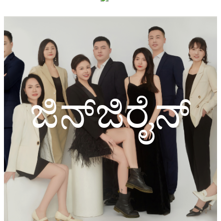
ಜಿನ್‌ಜಿರೈನ್