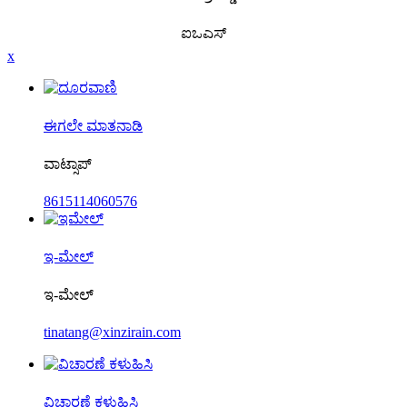
ಐಒಎಸ್
x
ಈಗಲೇ ಮಾತನಾಡಿ
ವಾಟ್ಸಾಪ್
8615114060576
ಇ-ಮೇಲ್
ಇ-ಮೇಲ್
tinatang@xinzirain.com
ವಿಚಾರಣೆ ಕಳುಹಿಸಿ