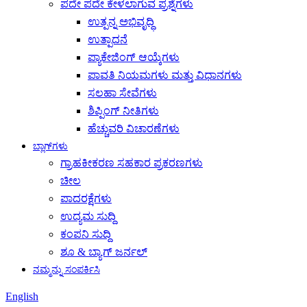
ಪದೇ ಪದೇ ಕೇಳಲಾಗುವ ಪ್ರಶ್ನೆಗಳು
ಉತ್ಪನ್ನ ಅಭಿವೃದ್ಧಿ
ಉತ್ಪಾದನೆ
ಪ್ಯಾಕೇಜಿಂಗ್ ಆಯ್ಕೆಗಳು
ಪಾವತಿ ನಿಯಮಗಳು ಮತ್ತು ವಿಧಾನಗಳು
ಸಲಹಾ ಸೇವೆಗಳು
ಶಿಪ್ಪಿಂಗ್ ನೀತಿಗಳು
ಹೆಚ್ಚುವರಿ ವಿಚಾರಣೆಗಳು
ಬ್ಲಾಗ್‌ಗಳು
ಗ್ರಾಹಕೀಕರಣ ಸಹಕಾರ ಪ್ರಕರಣಗಳು
ಚೀಲ
ಪಾದರಕ್ಷೆಗಳು
ಉದ್ಯಮ ಸುದ್ದಿ
ಕಂಪನಿ ಸುದ್ದಿ
ಶೂ & ಬ್ಯಾಗ್ ಜರ್ನಲ್
ನಮ್ಮನ್ನು ಸಂಪರ್ಕಿಸಿ
English