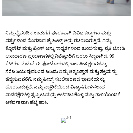
ನಿಮ್ಮ ದೈನಂದಿನ ಉಡುಗೆಗೆ ಪೂರಕವಾಗಿ ವಿವಿಧ ಬಣ್ಣಗಳು ಮತ್ತು
ವಸ್ತುಗಳಿಂದ ಸೊಗಸಾದ ಹೈ ಹೀಲ್ಸ್ ಅನ್ನು ರಚಿಸಲಾಗುತ್ತಿದೆ. ನಿಮ್ಮ
ಕ್ಲೋಸೆಟ್ ಮತ್ತು ಟ್ರಂಕ್ ಅನ್ನು ಸಾಧ್ಯತೆಗಳಿಂದ ತುಂಬಿಸುತ್ತಾ, ಪ್ರತಿ ಜೋಡಿ
ಅಸಾಧಾರಣ ಪ್ರಯಾಣಗಳಲ್ಲಿ ನಿಮ್ಮೊಂದಿಗೆ ಬರಲು ಸಿದ್ಧವಾಗಿದೆ. 99
ಸೆಟ್‌ಗಳ ಮದುವೆಯ ಫೋಟೋಗಳಲ್ಲಿ ಕಾಲಾತೀತ ಕ್ಷಣಗಳನ್ನು
ಸೆರೆಹಿಡಿಯುವುದರಿಂದ ಹಿಡಿದು ನಿಮ್ಮ ಆತ್ಮವಿಶ್ವಾಸ ಮತ್ತು ಶಕ್ತಿಯನ್ನು
ಹೆಚ್ಚಿಸುವವರೆಗೆ, ನಮ್ಮ ಹೀಲ್ಸ್ ಸಬಲೀಕರಣದ ಭಾವನೆಯನ್ನು
ಹೊರಹಾಕುತ್ತದೆ. ನಮ್ಮ ಎಚ್ಚರಿಕೆಯಿಂದ ವಿನ್ಯಾಸಗೊಳಿಸಲಾದ
ಪಾದರಕ್ಷೆಗಳಲ್ಲಿ ಸ್ವ-ಪ್ರೀತಿಯನ್ನು ಅಳವಡಿಸಿಕೊಳ್ಳಿ ಮತ್ತು ಗಾಳಿಯೊಂದಿಗೆ
ಆಕರ್ಷಕವಾಗಿ ಹೆಜ್ಜೆ ಹಾಕಿ.