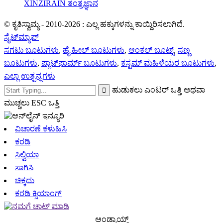
XINZIRAIN ತಂತ್ರಜ್ಞಾನ
© ಕೃತಿಸ್ವಾಮ್ಯ - 2010-2026 : ಎಲ್ಲ ಹಕ್ಕುಗಳನ್ನು ಕಾಯ್ದಿರಿಸಲಾಗಿದೆ.
ಸೈಟ್‌ಮ್ಯಾಪ್
ಸಗಟು ಬೂಟುಗಳು
,
ಹೈ ಹೀಲ್ ಬೂಟುಗಳು
,
ಆಂಕಲ್ ಬೂಟ್ಸ್
,
ಸಣ್ಣ
ಬೂಟುಗಳು
,
ಪ್ಲಾಟ್‌ಫಾರ್ಮ್ ಬೂಟುಗಳು
,
ಕಸ್ಟಮ್ ಮಹಿಳೆಯರ ಬೂಟುಗಳು
,
ಎಲ್ಲಾ ಉತ್ಪನ್ನಗಳು
ಹುಡುಕಲು ಎಂಟರ್ ಒತ್ತಿ ಅಥವಾ
ಮುಚ್ಚಲು ESC ಒತ್ತಿ
ವಿಚಾರಣೆ ಕಳುಹಿಸಿ
ಕರಡಿ
ಸಿಲ್ವಿಯಾ
ಸಾಗಿಸಿ
ಚಿಕ್ಕದು
ಕರಡಿ ಕ್ಸಿಯಾಂಗ್
ಆಂಡ್ರಾಯ್ಡ್