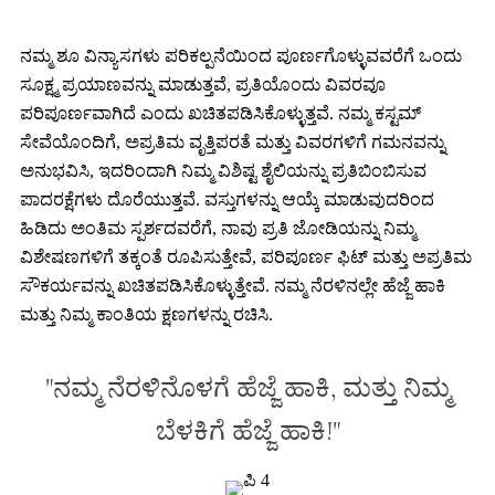
ನಮ್ಮ ಶೂ ವಿನ್ಯಾಸಗಳು ಪರಿಕಲ್ಪನೆಯಿಂದ ಪೂರ್ಣಗೊಳ್ಳುವವರೆಗೆ ಒಂದು
ಸೂಕ್ಷ್ಮ ಪ್ರಯಾಣವನ್ನು ಮಾಡುತ್ತವೆ, ಪ್ರತಿಯೊಂದು ವಿವರವೂ
ಪರಿಪೂರ್ಣವಾಗಿದೆ ಎಂದು ಖಚಿತಪಡಿಸಿಕೊಳ್ಳುತ್ತವೆ. ನಮ್ಮ ಕಸ್ಟಮ್
ಸೇವೆಯೊಂದಿಗೆ, ಅಪ್ರತಿಮ ವೃತ್ತಿಪರತೆ ಮತ್ತು ವಿವರಗಳಿಗೆ ಗಮನವನ್ನು
ಅನುಭವಿಸಿ, ಇದರಿಂದಾಗಿ ನಿಮ್ಮ ವಿಶಿಷ್ಟ ಶೈಲಿಯನ್ನು ಪ್ರತಿಬಿಂಬಿಸುವ
ಪಾದರಕ್ಷೆಗಳು ದೊರೆಯುತ್ತವೆ. ವಸ್ತುಗಳನ್ನು ಆಯ್ಕೆ ಮಾಡುವುದರಿಂದ
ಹಿಡಿದು ಅಂತಿಮ ಸ್ಪರ್ಶದವರೆಗೆ, ನಾವು ಪ್ರತಿ ಜೋಡಿಯನ್ನು ನಿಮ್ಮ
ವಿಶೇಷಣಗಳಿಗೆ ತಕ್ಕಂತೆ ರೂಪಿಸುತ್ತೇವೆ, ಪರಿಪೂರ್ಣ ಫಿಟ್ ಮತ್ತು ಅಪ್ರತಿಮ
ಸೌಕರ್ಯವನ್ನು ಖಚಿತಪಡಿಸಿಕೊಳ್ಳುತ್ತೇವೆ. ನಮ್ಮ ನೆರಳಿನಲ್ಲೇ ಹೆಜ್ಜೆ ಹಾಕಿ
ಮತ್ತು ನಿಮ್ಮ ಕಾಂತಿಯ ಕ್ಷಣಗಳನ್ನು ರಚಿಸಿ.
"ನಮ್ಮ ನೆರಳಿನೊಳಗೆ ಹೆಜ್ಜೆ ಹಾಕಿ, ಮತ್ತು ನಿಮ್ಮ
ಬೆಳಕಿಗೆ ಹೆಜ್ಜೆ ಹಾಕಿ!"